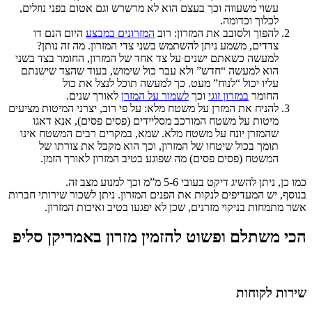
עשוי משעווה וכך בעצם הוא לא מרשרש וגם אטום בפני נוזלים,
לכלוך וכדומה.
להפוך ולסובב את המזרון: רוב
המזרונים במבצע
היום הנם דו
צדדים, משמע ניתן להשתמש בשני צדי המזרון. מה זה נותן?
למעשה כשאתם ישנים על צד אחד של המזרון, החומר בצד בשני
הוא למעשה “חדש” ולא עבר כול שימוש, בעוד שהצד שישנתם
עליו יכול “לנוח” מעט. כך למעשה תוכל לנצל את כול
החומר
במזרון זוגי
וכך
לשמור על המזרן
לאורך שנים.
להניח את המזרן על משטח מלא: על פי רוב, יצרני המיטות מציעים
מיטות על משטח המורכב מסליידים (פסים פסים), אנא דאגו
שהמזרן יונח על משטח מלא. שמא, במקרים רבים המשטח אינו
תומך בכול שיטחו של המזרון, וכך הוא מקבל את צורתו של
המשטח (פסים פסים) מה שפוגע בטיב המזרון לאורך הזמן.
כמו כן, ניתן להשיג דיקט בעובי 5-6 מ”מ וכך למנוע מצב זה.
בנוסף, יש המעדיפים לנקות את הפנים המזרון. ניתן לשכור שירותי חברות
אשר מתמחות בניקוי מזרנים, שכן לא יפגעו בטיב ואיכות המזרון.
הכי משתלם ופשוט להזמין מזרון באמריקן סליפ
שירות לקוחות