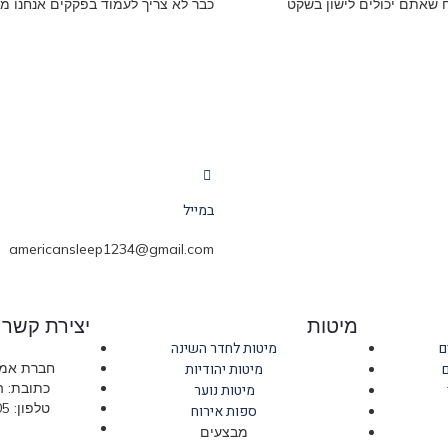
ח שאתם יכולים לישון בשקט
כבר לא צריך לעמוד בפקקים אנחנו מ
במייל
americansleep1234@gmail.com
מיטות
יצירת קשר
ם
מיטות לחדר השינה
מיטות יהודיות
חברת אמר
כתובת: החרושת 
מיטות נוער
טלפון: 09-766-6705 חניה חינם!
ספות אירוח
מבצעים