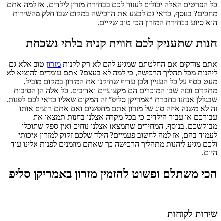
כל הפרטים האלה יכולים לעזור לכם בבחירת מזרון לילדים, אז למה אתם
מחכים? בנוסף, כדאי גם לבצע את הרכישה במקום שבו חלק מהשירות
הוא סיוע בבחירת המזרון הכי טוב שקיים.
חנות שתעניק לכם חווית קניה בלתי נשכחת
אתם צודקים אם החלטתם שמגיע להם לא רק לקנות
מזרון
טוב אלא גם
ליהנות מכל תהליך הרכישה, כי למה לא בעצם? אתם עומדים להוציא לא
מעט כסף על כל העניין ולכן עדיף שתיקנו את המזרון במקום מוביל,
מתקדם וכזה שבו המוכרים הם מקצועיים ואדיבים. כל אלה הן הסיבות
שבגללן אנחנו בחברת “אמריקן סליפ” זה המקום שאליו כדאי לכם לפנות.
זה לא משנה איזה סוג של מזרון אתם מחפשים ואם אתם רוצים אותו
עבורכם או עבור הילדים כי בכל מקרה אצלנו בחנות תמצאו את
מבוקשכם. בנוסף, המחירים שתמצאו אצלנו נוחים ואין ספק שתוכלו
לעמוד בהם, אז למה לחשוב פעמיים? הילד שלכם זקוק למזרון איכותי
ולכם מגיע ליהנות מתהליך הרכישה כך שאתם מוזמנים לפנות אלינו עוד
היום.
הכי משתלם ופשוט להזמין מזרון באמריקן סליפ
שירות לקוחות