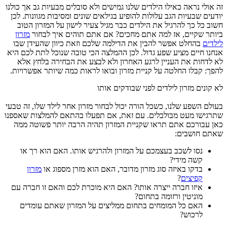
זה אולי נראה כאילו הילדים שלנו גמישים ולא סובלים מבעיות גב אך כולנו
יודעים שבעיות הגב עלולות להופיע בגילאים שונים ומסיבות מגוונות. לכן
חשוב כל כך להרגיל את הילדים כבר מגיל צעיר לישון על המזרון הטוב
ביותר שקיים, אז למה אתם מחכים? אם אתם תוהים איך לבחור
מזרון
לילדים
בהחלט אפשר להבין את הדילמה שלכם וזאת כיוון שהעידן שבו
אנחנו חיים מציע שפע גדול. לכן ההמלצה הכי טובה שנוכל לתת לכם היא
לא לדחות את העניין לרגע האחרון ולא לבצע את הבחירה בלחץ אלא
להפך: קבלו החלטה על קניית מזרון ובואו לראות כמה שיותר אפשרויות.
לא קונים מזרון לילדים לפני שבודקים אותו
בעולם השפע שלנו, כשכל הורה יכול לבחור מזרון אחר לילד שלו, זה טבעי
שתרגישו מעט מבולבלים. עם זאת, אם תפעלו בהתאם להמלצות שאספנו
כאן עבורכם אתם תראו שקניית המזרון תהיה הרבה יותר פשוטה ממה
שאתם חושבים:
נסו לשכב בעצמכם על המזרון ולהרגיש אותו. האם הוא רך או
קשה מידי?
בדקו באיזה סוג מזרון מדובר, האם הוא מזרן מספוג או
מזרון
קפיצים
?
איזו חברה ייצרה אותו? האם היא מוכרת לכם והאם זו חברה עם
מוניטין ורזומה בתחום?
האם כל המומחים בתחום ממליצים על המזרון שאתם עומדים
לרכוש?