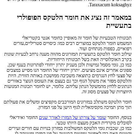
Taraxacum koksaghyz.
במאמר זה נציג את חומר הלטקס הפופולרי
בתעשיית
תכונותיו הטבעיות של חומר זה מאופיין כחומר אנטי בקטריאלי
המשמש חומר הלטקס במוצרים רבים כמו: כיסויים סטריליים,עזרים
רפואיים, כפפות מנתחים ועוד.
שילוב חומר הלטקס בתעשיית המזרונים מהווה מענה נרחב לבעיות שונות
בקרב האוכלוסייה וזאת בשל תכונותיו הייחודיות.
כמו כן, גומי מסמל גמישות ולכן מעניק יתרון ייחודי לפתרונות בענף שכן,
ספוגים אחרים אינם מציעים. יתרון ייחודי של החומר הנו מסייע במצבים
של פצעי לחץ הנגרמים כתוצאה משכיבה ממושכת באותה הזווית. היות
והלטקס מפזר את משקל הגוף וכך גם בעצם את העומס הנוצר באזורים
הנתונים ללחץ מהמשקל הנתון עליהם. כלומר, יש לחומר תכונות המנועות
היווצרות של פצעים מסוג זה.
חומר הלטקס משתלב במזרונים המורכבים מקפיצים ומשלים את פעולתם
תוך מתן תמיכה מקסימאלית לגוף הישן על פני המזרון.
בנוסף, החומר
שומר על צורתו של המזרן לאורך שנים
החומר ואידיאלי
לסובלים מקרדית האבק מעצם היותו טבעי.
כמו כן, שכבות גומי הלטקס המשולבות במזרון בנויות עם חורים זעירים
וקטנים
וזאת כדי לאפשר גמישות התנועה על פני
המזרן ומעניקה לו