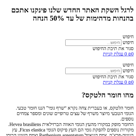
לרגל השקת האתר החדש שלנו פינקנו אתכם
בהנחות מדהימות של עד 50% הנחה
חיפוש
חיפוש
סגור את תיבת החיפוש
0
₪
0
עגלת קניות
חיפוש
חיפוש
סגור את תיבת החיפוש
0
₪
0
עגלת קניות
מהו חומר הלטקס?
חומר הלטקס, או בעברית צחה נקרא “שרף גומי” הננו חומר טבעי.
הגומי הטבעי מיוצר משרף של עצים טרופיים שונים ומספר צמחים
נוספים.
החומר מופק במקורו מהעץ הגומי האווה הברזילאית Hevea brasiliens.
מקורות נוספים להפקת גומי הם העץ פיקוס הגומי Ficus elastica, עץ
הגוטה-פרצ’ה, צמח הגואיול Parthenium argentatum וצמח השינן הרוסי