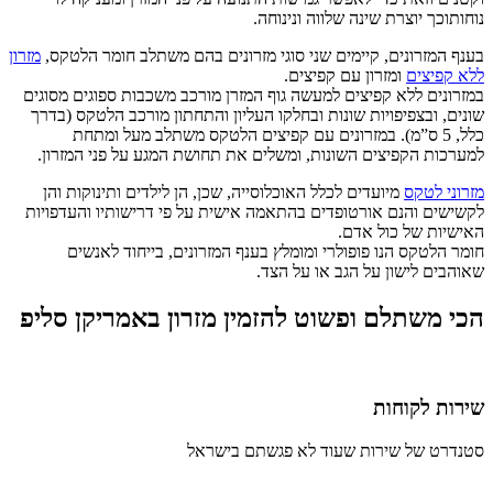
נוחות
וכך יוצרת שינה שלווה ונינוחה.
בענף המזרונים, קיימים שני סוגי מזרונים בהם משתלב חומר הלטקס,
מזרון
ללא קפיצים
ומזרון עם קפיצים.
במזרונים ללא קפיצים למעשה גוף המזרן מורכב משכבות ספוגים מסוגים
שונים, ובצפיפויות שונות ובחלקו העליון והתחתון מורכב הלטקס (בדרך
כלל, 5 ס”מ). במזרונים עם קפיצים הלטקס משתלב מעל ומתחת
למערכות הקפיצים השונות, ומשלים את תחושת המגע על פני המזרון.
מזרוני לטקס
מיועדים לכלל האוכלוסייה, שכן, הן לילדים ותינוקות והן
לקשישים והנם אורטופדים בהתאמה אישית על פי דרישותיו והעדפויות
האישיות של כול אדם.
חומר הלטקס הנו פופולרי ומומלץ בענף המזרונים, בייחוד לאנשים
שאוהבים לישון על הגב או על הצד.
הכי משתלם ופשוט להזמין מזרון באמריקן סליפ
שירות לקוחות
סטנדרט של שירות שעוד לא פגשתם בישראל