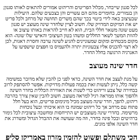
לכל סגנון שייבחר, מכלול הפריטים והריהוט אמורים להתאים לאותו סגנון;
הן בגמורים, בחומרים מהם הם עשויים והן בצבעים שלהם. היעילות
שבעיצוב באה לידי ביטוי בכך שהם משרים תחושה של מרחב ולכל פריט
יש את המיקום המדויק שלו. חשוב לציין שלחדר שינה מעוצב יש סגנון
מעט שונה משאר חללי הבית, הוא לא חייב להראות באותו עיצוב או
להוות המשך לשאר החללים ומשהו בטון העיצובי והאישי שלו שונה- הוא
מקום מבטחים ומקום שמעוניינים להגיע לשינה ערבה וחסרת דאגות, לכן
לא רצוי להכניס אליו צבעוניות יתרה ולהעמיס בו חפצים שישפיעו על
האנרגיה הרגועה בחלל החדר.
חדר שינה מעוצב
על מנת לעצב את חדר השינה, כדאי לפני כן להבין שלא מדובר במשימה
קשה כלל, ניתן לעשות זאת בכמה פעולות מדויקות. אפשר להסתפק לרוב
בבחירה של צבע וריהוט כדי לשנות את האווירה הכללית בחדר השינה
ולהפוך אותו ממראה רגיל למראה מעוצב. חשוב להבין שאין צורך בהרבה
ריהוט, להפך, חדר שינה מעוצב מכיל מינימום פריטים, הוא בעל חלל
פתוח עם מרחב אך כל ריהוט שמונח בו הוא איכותי ובעל נוכחות
מרשימה. בחדרי שינה מעוצבים יש התייחסות ומחשבה עיצובית לכל גימור
ברהיטים ובכל פינה בחדר, וזה מה שעושה את ההבדל הגדול ומשדרג את
חדר השינה אלפי מונים.
הכי משתלם ופשוט להזמין מזרון באמריקן סליפ