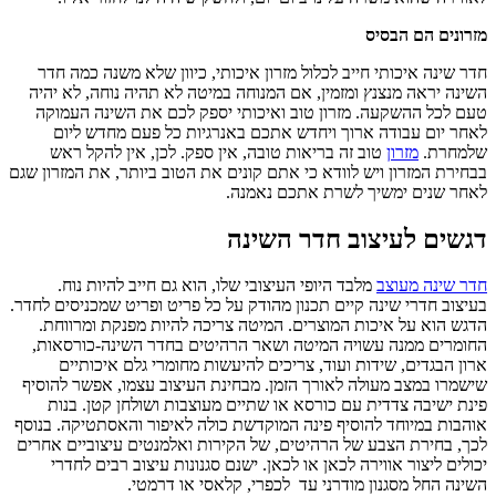
מזרונים הם הבסיס
חדר שינה איכותי חייב לכלול מזרון איכותי, כיוון שלא משנה כמה חדר
השינה יראה מנצנץ ומזמין, אם המנוחה במיטה לא תהיה נוחה, לא יהיה
טעם לכל ההשקעה. מזרון טוב ואיכותי יספק לכם את השינה העמוקה
לאחר יום עבודה ארוך ויחדש אתכם באנרגיות כל פעם מחדש ליום
שלמחרת.
מזרון
טוב זה בריאות טובה, אין ספק. לכן, אין להקל ראש
בבחירת המזרון ויש לוודא כי אתם קונים את הטוב ביותר, את המזרון שגם
לאחר שנים ימשיך לשרת אתכם נאמנה.
דגשים לעיצוב חדר השינה
חדר שינה מעוצב
מלבד היופי העיצובי שלו, הוא גם חייב להיות נוח.
בעיצוב חדרי שינה קיים תכנון מהודק על כל פריט ופריט שמכניסים לחדר.
הדגש הוא על איכות המוצרים. המיטה צריכה להיות מפנקת ומרווחת.
החומרים ממנה עשויה המיטה ושאר הרהיטים בחדר השינה-כורסאות,
ארון הבגדים, שידות ועוד, צריכים להיעשות מחומרי גלם איכותיים
שישמרו במצב מעולה לאורך הזמן. מבחינת העיצוב עצמו, אפשר להוסיף
פינת ישיבה צדדית עם כורסא או שתיים מעוצבות ושולחן קטן. בנות
אוהבות במיוחד להוסיף פינה המוקדשת כולה לאיפור והאסתטיקה. בנוסף
לכך, בחירת הצבע של הרהיטים, של הקירות ואלמנטים עיצוביים אחרים
יכולים ליצור אווירה לכאן או לכאן. ישנם סגנונות עיצוב רבים לחדרי
השינה החל מסגנון מודרני עד לכפרי, קלאסי או דרמטי.