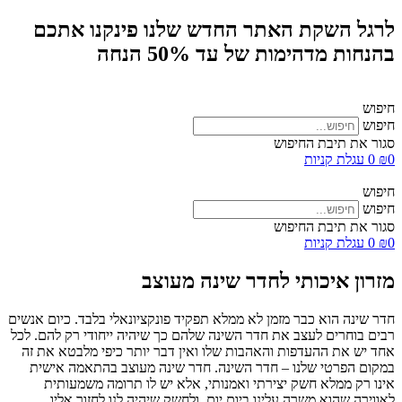
לרגל השקת האתר החדש שלנו פינקנו אתכם
בהנחות מדהימות של עד 50% הנחה
חיפוש
חיפוש
סגור את תיבת החיפוש
0
₪
0
עגלת קניות
חיפוש
חיפוש
סגור את תיבת החיפוש
0
₪
0
עגלת קניות
מזרון איכותי לחדר שינה מעוצב
חדר שינה הוא כבר מזמן לא ממלא תפקיד פונקציונאלי בלבד. כיום אנשים
רבים בוחרים לעצב את חדר השינה שלהם כך שיהיה ייחודי רק להם. לכל
אחד יש את ההעדפות והאהבות שלו ואין דבר יותר כיפי מלבטא את זה
במקום הפרטי שלנו – חדר השינה. חדר שינה מעוצב בהתאמה אישית
אינו רק ממלא חשק יצירתי ואמנותי, אלא יש לו תרומה משמעותית
לאווירה שהוא משרה עלינו ביום יום, ולחשק שיהיה לנו לחזור אליו.