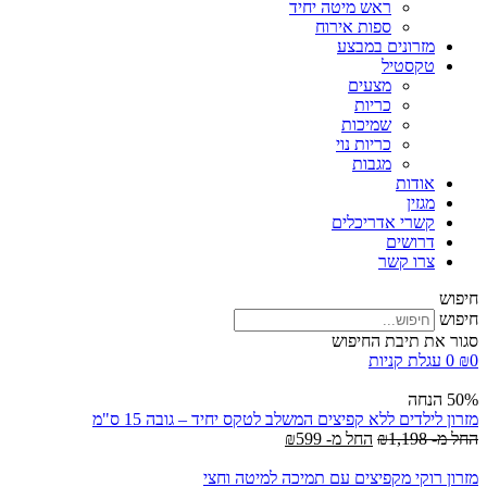
ראש מיטה יחיד
ספות אירוח
מזרונים במבצע
טקסטיל
מצעים
כריות
שמיכות
כריות נוי
מגבות
אודות
מגזין
קשרי אדריכלים
דרושים
צרו קשר
חיפוש
חיפוש
סגור את תיבת החיפוש
0
₪
0
עגלת קניות
50% הנחה
מזרון לילדים ללא קפיצים המשלב לטקס יחיד – גובה 15 ס"מ
החל מ-
1,198
₪
החל מ-
599
₪
מזרון רוקי מקפיצים עם תמיכה למיטה וחצי