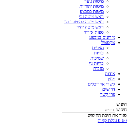
מיטות נוער
מיטות יהודיות
מיטות במבצע
ראש מיטה זוגי
ראש מיטה למיטה וחצי
ראש מיטה יחיד
ספות אירוח
מזרונים במבצע
טקסטיל
מצעים
כריות
שמיכות
כריות נוי
מגבות
אודות
מגזין
קשרי אדריכלים
דרושים
צרו קשר
חיפוש
חיפוש
סגור את תיבת החיפוש
0
₪
0
עגלת קניות