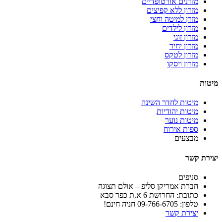
מזרנים אורטופדיים
מזרון ללא קפיצים
מזרן למיטה וחצי
מזרון לילדים
מזרון זוגי
מזרון יחיד
מזרון לטקס
מזרון ויסקו
מיטות
מיטות לחדר השינה
מיטות יהודיות
מיטות נוער
ספות אירוח
מבצעים
יצירת קשר
סניפים
חברת אמריקן סליפ – אולם תצוגה
כתובת: החרושת 6 א.ת כפר סבא
טלפון: 09-766-6705 חניה חינם!
יצירת קשר