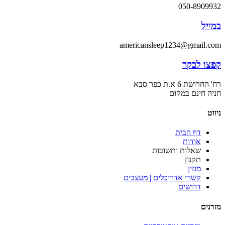
050-8909932
במייל
americansleep1234@gmail.com
קפצו לבקר
רח' החרושת 6 א.ת כפר סבא
חניה חינם במקום
ניווט
דף הבית
אודות
שאלות ותשובות
תקנון
מגזין
קשרי אדריכלים | מעצבים
דרושים
מזרנים