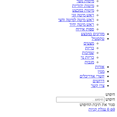
מיטות נוער
מיטות יהודיות
מיטות במבצע
ראש מיטה זוגי
ראש מיטה למיטה וחצי
ראש מיטה יחיד
ספות אירוח
מזרונים במבצע
טקסטיל
מצעים
כריות
שמיכות
כריות נוי
מגבות
אודות
מגזין
קשרי אדריכלים
דרושים
צרו קשר
חיפוש
חיפוש
סגור את תיבת החיפוש
0
₪
0
עגלת קניות