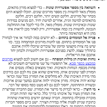
השוואה בין מספר אפשרויות שונות
– כדי למצוא מזרון מתאים,
מומלץ מאד להשוות בין מספר מזרונים שונים. תוכלו למצוא היום
מבחר של מזרונים, חלקם קשים יותר, חלקם רכים, חלקם
מתאימים למיטה זוגית, אחרים למיטת יחיד. הם מגיעים במידות
שונות ובאיכויות שונות. מומלץ מאד, ולו כדי לקבל את ההחלטה
הנכונה, להשוות בין כמה אפשרויות, ורק לאחר מכן לראות איזו
מהן היא המתאימה ביותר.
פנייה אל המומחים בתחום
– לא יודעים במה לבחור או איך לבחור?
פנו אל המומחים בתחום. פנו לחנות מזרונים המתמחה בכך. כזו
שיש בה צוות מקצועי ומיומן של עובדים שיוכלו ללוות אתכם
בתהליך עצמו, להציג בפניכם אפשרויות רלוונטיות ולבחון יחד
אתכם את הריאליות.
נוחות ואיכות הן מילות המפתח
– גם אם חשוב לכם למצוא
מזרונים
במבצע בכפר סבא
, אל תתפשרו על שני פרמטרים חשובים לא
פחות מכסף: הנוחות והאיכות. ואיך מוצאים כאלה: מנסים את
המזרון לפני שקונים אותו, מוודאים שהוא אכן נוח לכם וגם בודקים
מהי מידת האיכות שלו. לא מחליפים את המזרון בכל שנה וכדאי
שהוא יהיה איכותי. מזרון איכותי ילווה אתכם במשך שנים ארוכות
ובשורה התחתונה, יחסוך לכם גם לא מעט כסף בסופו של דבר.
מי היצרן
– כדאי לבדוק מי מייצר את המזרון. שם החברה שמייצרת
את המזרון מעיד על איכותו בדרך כלל. כדאי שזו תהיה חברה
מוכרת ומובילה בתחומה. חברה שאתם יודעים בוודאות שתהיה
כתובת שניתן לפנות אליה במידת הצורך. ישנן כיום מספר חברות
מובילות בתחום זה, כאלו שמספקות ללקוחותיהן את המענה