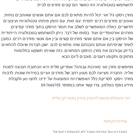
להשתמש בטכנולוגיה הזו כאשר הם קונים מזרונים לבית.
מזרן ויסקו ג'ל זוגי יכול להיות מתאים לכם אם אתם אנשים שאוהבים נוחות,
ואוהבים מזרונים רכים יחסית. עם זאת, עם הזמן פותחו טכנולוגיות ועיצובים
חדשניים, כאלה המאפשרים לשלב את חומר הויסקו בתוך מזרני קפיצים,
מזרנים אורטופדיים ועוד. בסופו של דבר, ניתן להשתמש בטכנולוגיה הייחודית
של הויסקו בין אם אתם אנשי מזרנים קשים ובין אם אנשי מזרנים רכים, כמובן
לאחר שניסיתם אותם והבנתם שזה מתאים לכם. ישנן חברות שיוכלו להתאים
בדיוק עבורכם את מזרן הויסקו המתאים, כזה שאיתו תשקעו בחלומות
מתוקים ותקומו רעננים, מוכנים ליום הבא.
מחפשים מזרן זוגי מאיכות גבוהה? אמריקן סליפ היא הכתובת הנכונה לפנות
אליה. החברה מציעה לכם מגוון רחב של מזרנים זוגיים במידות שונות, לרבות
מזרני ויסקו. לסריקת כלל האפשרויות המוצעות על ידינו, לחצו
ולקבלת
כאן
מידע נוסף בטלפון, צרו קשר אתנו במספר
09-7666705
הכי משתלם ופשוט להזמין מזרון באמריקן סליפ
שירות לקוחות
סטנדרט של שירות שעוד לא פגשתם בישראל