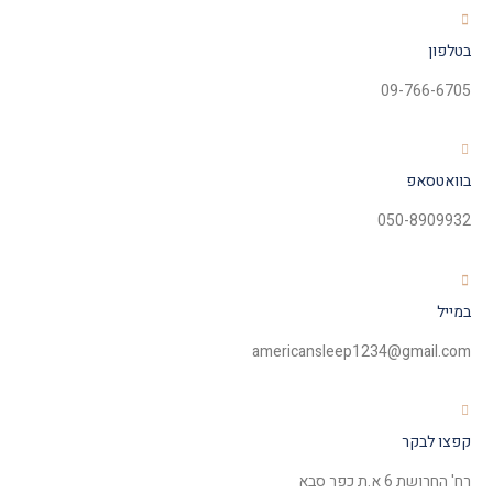
בטלפון
09-766-6705
בוואטסאפ
050-8909932
במייל
americansleep1234@gmail.com
קפצו לבקר
רח' החרושת 6 א.ת כפר סבא