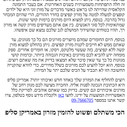
זה חלה התפתחות משמעותית בשנים האחרונות. אם בעבר התמונה
הקלאסית שהייתה לנו בראש כאשר מדברים על מזרן זוגי היא של ילדים
קופצים למעלה למטה על מזרון קפיצים בחדר ההורים, הרי שהיום המבחר
גדול בהרבה. בנוסף, ניתן למצוא היום מזרנים ברמות קושי שונות,
שמתאימות לכל סוגי האנשים. בין אם אתם מעדיפים מזרון קשה או מזרון
רך, תהיו בטוחים שהשידוך המושלם לגב שלכם נמצא שם איפשהו.
בנוסף, היום החומרים שמהם מיוצרים מזרונים הם כל כך מגוונים, עד
שאתם ממש לא חייבים לקנות מזרון קפיצים. ניתן בהחלט למצוא מזרן
קשה ללא קפיצים, כזה שעשוי מלטקס, ויסקו, או חומרים אחרים. ספק
מומחה ידע להביא לכם מזרונים באיכות הגבוהה ביותר, וברמות קושי
מגוונות כל כך עד שאין סיכוי שלא תמצאו בדיוק את מה שאתם רוצים.
בנוסף, הוא יוכל להציע לכם מזרונים בשלל מחירים, כדי לוודא שהקנייה
החשובה הזו לא תכביד על הכיס שלכם יתר על המידה.
רוצים להחליף את המזרון שלך באחד חדש ואיכותי יותר? אמריקן סליפ
היא הכתובת הנכונה לפנות אליה. החברה מציעה לכם מגוון רחב של
מזרנים איכותיים וגם קשים, בדיוק כמו שאתם אוהבים. לסריקת כלל
האפשרויות המוצעות על ידינו, לחצו
כאן
ולקבלת מידע נוסף בטלפון, צרו
קשר אתנו במספר
09-7666705
הכי משתלם ופשוט להזמין מזרון באמריקן סליפ