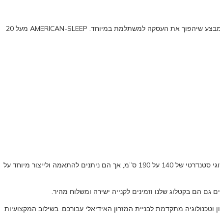
מחפשים חנות שבה תוכלו לקנות מיטה זוגית במבצע כולל מזרן, בקנייה אחת? הגעתם למקום הנכון. בחנות האתר שלנו תוכלו לרכוש מיטה זוגית עם מזרון במבצע שיהפוך את העסקה למשתלמת במיוחד. AMERICAN-SLEEP מעל 20
כל המזרנים נוצרו במלאכת מחשבת ותוך רתימה של כל הניסיון והידע שאמריקן סליפ צברו במהלך השנים בייצור מזרני איכות. דגמי המזרנים מגיעים בגודל זוגי סטנדרטי של 140 על 190 ס”מ, אך הם ניתנים להתאמה ולייצור מיוחד על
 גם הם בקטלוג שלנו וזמינים לקנייה ישירה ומשלוח מהיר.
ה מחשבה, תכנון וטכנולוגיה מתקדמת לבניית המזרון האידיאלי עבורכם. בשילוב המקצועיות