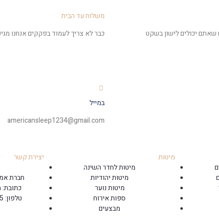
משלוח עד הבית
ח שאתם יכולים לישון בשקט
כבר לא צריך לעמוד בפקקים אנחנו מגיע
במייל
americansleep1234@gmail.com
מיטות
יצירת קשר
ם
מיטות לחדר השינה
מיטות יהודיות
חברת אמר
מיטות נוער
כתובת: החרושת
ספות אירוח
טלפון: 09-766-6705 חניה חינם!
מבצעים