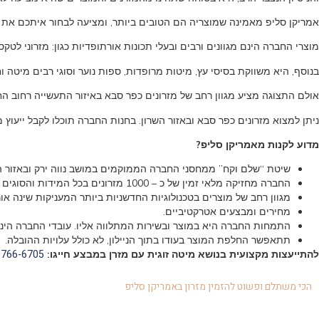
אמריקן סליפ מאמינה שמוצריה הם הטובים ביותר, ומציעה לבחור איתכם את ה
מוצרי החברה הינם מגוונים ורבים ובעלי תכונות אורתופדיות כגון: מזרוני לטקס 
בנוסף, היא משווקת בסיסי עץ, מיטות מרופדות, ספות נוער וסוגי רבים מיטה ו
אולם התצוגה מציע מגוון רחב של מזרונים כפר סבא באיזור התעשייה רחוב החרושת 6 (פינת התע”ש 22) (חניה חינם במקום) שבו נציגי החברה יעניקו לכם שירות אד
ניתן למצוא מזרונים כפר סבא ובאזור השרון. בחנות החברה תוכלו לקבל ייעוץ
מדוע לקנות מאמריקן סליפ?
שיטת “שלם וקח” ממחסני החברה הממוקמים במושב נווה ירק ובאזור 
החברה מחזיקה מלאי זמין של כ – 1000 מזרונים בכל המידות והסוגים המאפשרים אספקה מהירה לבית הלקוח או באספקה עצמית ממחסניה.
מגוון רחב של מוצרים בטכנולוגיות החדשניות ביותר המעניקות שינה או
מחירים ומבצעים אטרקטיביים.
התמחות החברה היא במוצר ובשירות המתלווה אליו. עובדי החברה הינם
תתאפשר החלפת המוצר בעודו בתוך הניילון, לא כולל עלויות ההובלה.
-766-6705
להתייעצות מקצועית בנושא מיטה זוגית עם מזרן במבצע חייגו:
הכי משתלם ופשוט להזמין מזרון באמריקן סליפ