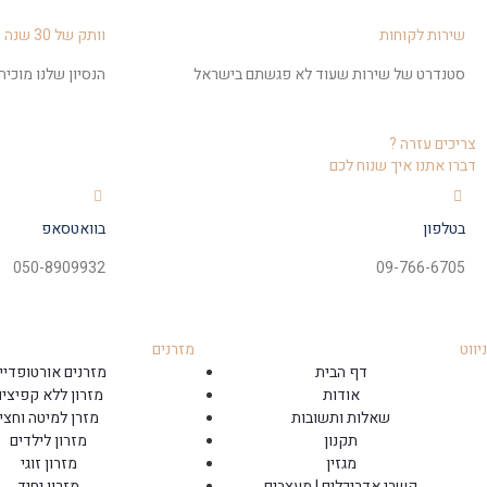
שירות לקוחות
וותק של 30 שנה
סטנדרט של שירות שעוד לא פגשתם בישראל
הנסיון שלנו מוכי
צריכים עזרה ?
דברו אתנו איך שנוח לכם
בטלפון
בוואטסאפ
050-8909932
09-766-6705
ניווט
מזרנים
דף הבית
מזרנים אורטופדיי
אודות
מזרון ללא קפיצים
שאלות ותשובות
מזרן למיטה וחצי
תקנון
מזרון לילדים
מגזין
מזרון זוגי
קשרי אדריכלים | מעצבים
מזרון יחיד