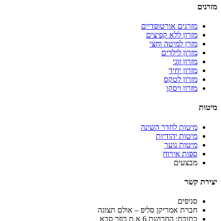
מזרנים
מזרנים אורטופדיים
מזרון ללא קפיצים
מזרן למיטה וחצי
מזרון לילדים
מזרון זוגי
מזרון יחיד
מזרון לטקס
מזרון ויסקו
מיטות
מיטות לחדר השינה
מיטות יהודיות
מיטות נוער
ספות אירוח
מבצעים
יצירת קשר
סניפים
חברת אמריקן סליפ – אולם תצוגה
כתובת: החרושת 6 א.ת כפר סבא