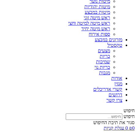
מיטות נוער
מיטות יהודיות
מיטות במבצע
ראש מיטה זוגי
ראש מיטה למיטה וחצי
ראש מיטה יחיד
ספות אירוח
מזרונים במבצע
טקסטיל
מצעים
כריות
שמיכות
כריות נוי
מגבות
אודות
מגזין
קשרי אדריכלים
דרושים
צרו קשר
חיפוש
חיפוש
סגור את תיבת החיפוש
0
₪
0
עגלת קניות