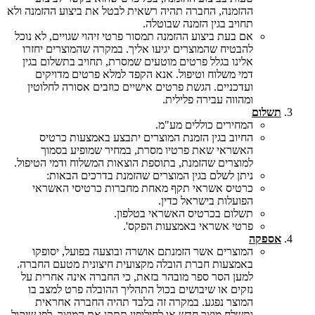
ההזמנה, החברה תהיה רשאית לבטל את ביצוע ההזמנה ולא
תחויב בגין הזמנה שבוטלה.
אם בעת ביצוע ההזמנה תמסור פרטי זיהוי שגויים, לא נוכל
להבטיח שהמוצרים יגיעו אליך. במקרה שהמוצרים יחזרו
אלינו בגלל פרטים מוטעים שמסרת, תחויב בתשלום בגין
דמי משלוח וטיפול. אנא הקפד למלא פרטים מדויקים
ועדכניים. הגשת פרטים אישיים כוזבים אסורה לחלוטין
ומהווה עבירה פלילית.
תשלום
המחירים כוללים מע"מ.
החיוב בגין הזמנת המוצרים יתבצע באמצעות כרטיס
האשראי שאת פרטיו מסרת, במחיר שמופיע בסמוך
למוצרים שהזמנת, בתוספת הוצאות המשלוח ודמי הטיפול.
ניתן לשלם בגין המוצרים שהזמנת בדרכים הבאות:
כרטיס אשראי תקף מאחת מחברות כרטיסי האשראי
הפועלות בישראל כדין.
תשלום בכרטיס האשראי בטלפון.
פרטי אשראי באמצעות הפקס'.
אספקה
המוצרים אשר הזמנתם אושרה ובוצעה בפועל, יסופקו
באמצעות חברת הובלה מקצועית חיצונית מטעם החברה.
למען הסר ספר מובהר בזאת, כי החברה אינה אחרית על
נזקים או שיבושים בכול התהליך ההובלה פרט למצב בו
המוצר נפגע. במקרה זה בלבד תהיה החברה אחראית
ותשלח מוצר חדש או לחילופין תתקן את המוצר. לפי שיקול