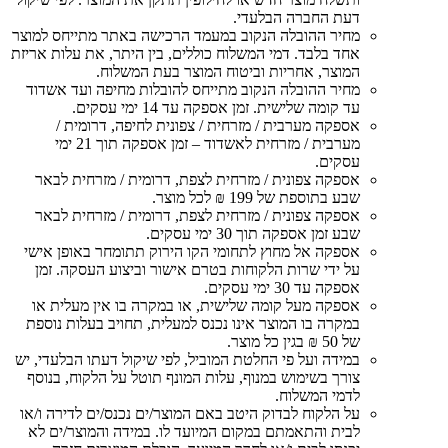
דעת החברה הבלעדי.
מחיר ההובלה הנקוב במעמד הרכישה באתר מתייחס למוצר
אחד בלבד. דמי המשלוח כוללים, בין היתר, את עלות אריזת
המוצר, אחריות וביטוח המוצר בעת המשלוח.
מחיר ההובלה הנקוב מתייחס להובלות מחיפה ועד אשדוד
עד קומה שלישית. זמן אספקה עד 14 ימי עסקים.
אספקה מערבית / מזרחית / צפונית לחיפה, דרומית /
מערבית / מזרחית לאשדוד – זמן אספקה תוך 21 ימי
עסקים.
אספקה צפונית / מזרחית לצפת, דרומית / מזרחית לבאר
שבע בתוספת של 199 ₪ לכל מוצר.
אספקה צפונית / מזרחית לצפת, דרומית / מזרחית לבאר
שבע זמן אספקה תוך 30 ימי עסקים.
אספקה אל מחוץ לתחומי הקו הירוק תתומחר באופן אישי
על ידי שרות הלקוחות בטרם אישור וביצוע העסקה. זמן
אספקה עד 30 ימי עסקים.
אספקה מעל קומה שלישית, או במקרה בו אין מעלית או
במקרה בו המוצר אינו נכנס למעלית, תחויב בעלות נוספת
של 50 ₪ בגין כל מוצר.
במידה ועל פי החלטת המוביל, לפי שיקול דעתו הבלעדי, יש
צורך בשימוש במנוף, עלות המונף תוטל על הלקוח, בנוסף
לדמי המשלוח.
על הלקוח לבדוק היטב באם המוצר/ים נכנס/ים לדירה ו/או
לבית והתאמתם במקום המיועד לו. במידה והמוצר/ים לא