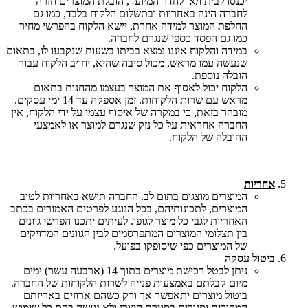
יכנסו לבית ו/או לחדר המיועד, הובלת המוצרים חזרה
לחברה הינה באחריות ובתשלום הלקוח בלבד, כמו גם
החלפת המוצר למידה אחרת, יישא הלקוח בהפרשי מחיר
כמו גם הפסד כספי שנגרם לחברה.
במידה והלקוח איננו נמצא בביתו בשעות שנקבעו לו, בתאום
שנעשה עמו מראש, מכול סיבה שהיא, יחויב הלקוח עבור
הובלה נוספת.
הלקוח יכול לאסוף את המוצר בעצמו מהחנות בתאום
מראש עם שרות הלקוחות. זמן אספקה עד 14 ימי עסקים.
מובהר בזאת, כי במקרה של איסוף עצמי על ידי הלקוח, אין
החברה אחראית על כל נזק שנגרם למוצר או לאמצעי
ההובלה של הלקוח.
אחריות
המוצרים מוצגים בתום לב. החברה תישא באחריות לטיב
המוצרים, לתכונותיהם, בכל הנוגע לפרטים האמורים בכתב
האחריות לגבי כל מוצר לגופו. לעיתים יתכנו הפרשי גוונים
בין תצלומי המוצרים המתפרסמים לבין הגוונים המדויקים
של המוצרים כפי שיסופקו בפועל.
ביטול עסקה
ניתן לבטל רכישת מוצרים בתוך 14 (ארבעה עשר) ימים
מיום קבלתם באמצעות פנייה לשרות הלקוחות של החברה.
ביטול מוצרים יתאפשר אך ורק כשהם ארוזים באריזתם
המקורית וסגורים בסגירת היצרן ולא נעשה בהם כל שימוש.