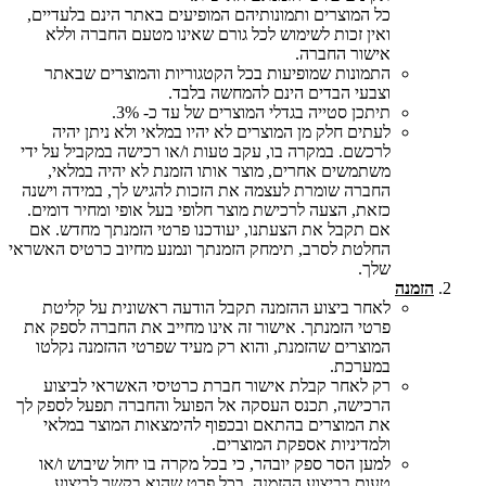
כל המוצרים ותמונותיהם המופיעים באתר הינם בלעדיים,
ואין זכות לשימוש לכל גורם שאינו מטעם החברה וללא
אישור החברה.
התמונות שמופיעות בכל הקטגוריות והמוצרים שבאתר
וצבעי הבדים הינם להמחשה בלבד.
תיתכן סטייה בגדלי המוצרים של עד כ- 3%.
לעתים חלק מן המוצרים לא יהיו במלאי ולא ניתן יהיה
לרכשם. במקרה בו, עקב טעות ו/או רכישה במקביל על ידי
משתמשים אחרים, מוצר אותו הזמנת לא יהיה במלאי,
החברה שומרת לעצמה את הזכות להגיש לך, במידה וישנה
כזאת, הצעה לרכישת מוצר חלופי בעל אופי ומחיר דומים.
אם תקבל את הצעתנו, יעודכנו פרטי הזמנתך מחדש. אם
החלטת לסרב, תימחק הזמנתך ונמנע מחיוב כרטיס האשראי
שלך.
הזמנה
לאחר ביצוע ההזמנה תקבל הודעה ראשונית על קליטת
פרטי הזמנתך. אישור זה אינו מחייב את החברה לספק את
המוצרים שהזמנת, והוא רק מעיד שפרטי ההזמנה נקלטו
במערכת.
רק לאחר קבלת אישור חברת כרטיסי האשראי לביצוע
הרכישה, תכנס העסקה אל הפועל והחברה תפעל לספק לך
את המוצרים בהתאם ובכפוף להימצאות המוצר במלאי
ולמדיניות אספקת המוצרים.
למען הסר ספק יובהר, כי בכל מקרה בו יחול שיבוש ו/או
טעות בביצוע ההזמנה, בכל פרט שהוא בקשר לביצוע