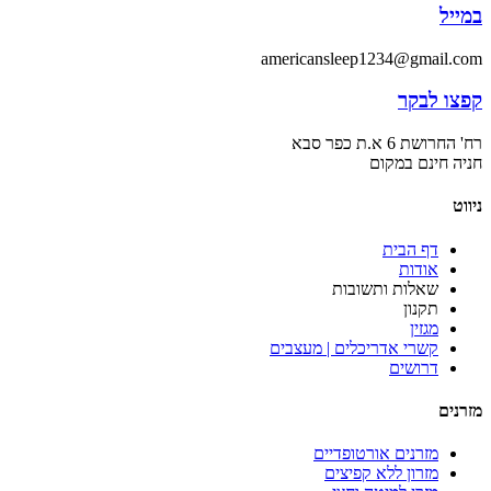
במייל
americansleep1234@gmail.com
קפצו לבקר
רח' החרושת 6 א.ת כפר סבא
חניה חינם במקום
ניווט
דף הבית
אודות
שאלות ותשובות
תקנון
מגזין
קשרי אדריכלים | מעצבים
דרושים
מזרנים
מזרנים אורטופדיים
מזרון ללא קפיצים