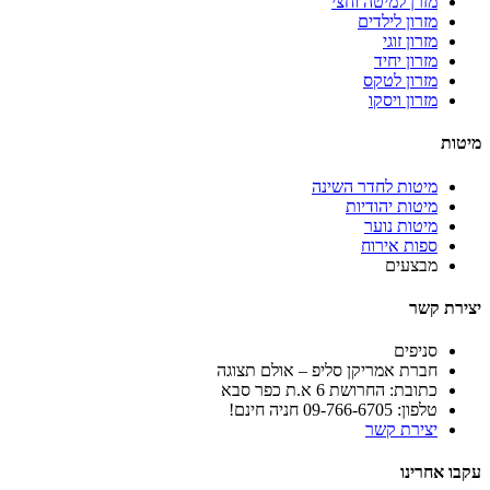
מזרן למיטה וחצי
מזרון לילדים
מזרון זוגי
מזרון יחיד
מזרון לטקס
מזרון ויסקו
מיטות
מיטות לחדר השינה
מיטות יהודיות
מיטות נוער
ספות אירוח
מבצעים
יצירת קשר
סניפים
חברת אמריקן סליפ – אולם תצוגה
כתובת: החרושת 6 א.ת כפר סבא
טלפון: 09-766-6705 חניה חינם!
יצירת קשר
עקבו אחרינו