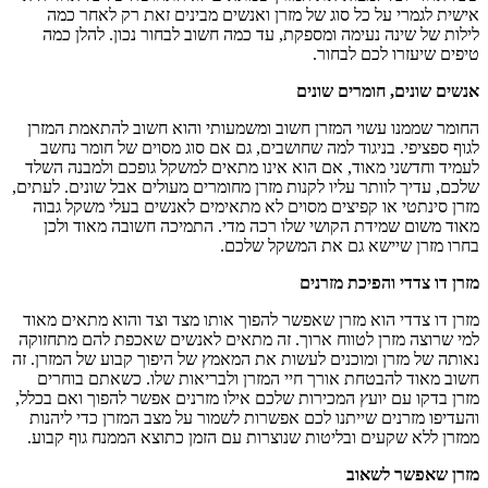
אישית לגמרי על כל סוג של מזרן ואנשים מבינים זאת רק לאחר כמה
לילות של שינה נעימה ומספקת, עד כמה חשוב לבחור נכון. להלן כמה
טיפים שיעזרו לכם לבחור.
אנשים שונים, חומרים שונים
החומר שממנו עשוי המזרן חשוב ומשמעותי והוא חשוב להתאמת המזרן
לגוף ספציפי. בניגוד למה שחושבים, גם אם סוג מסוים של חומר נחשב
לעמיד וחדשני מאוד, אם הוא אינו מתאים למשקל גופכם ולמבנה השלד
שלכם, עדיך לוותר עליו לקנות מזרן מחומרים מעולים אבל שונים. לעתים,
מזרן סינתטי או קפיצים מסוים לא מתאימים לאנשים בעלי משקל גבוה
מאוד משום שמידת הקושי שלו רכה מדי. התמיכה חשובה מאוד ולכן
בחרו מזרן שיישא גם את המשקל שלכם.
מזרן דו צדדי והפיכת מזרנים
מזרן דו צדדי הוא מזרן שאפשר להפוך אותו מצד וצד והוא מתאים מאוד
למי שרוצה מזרן לטווח ארוך. זה מתאים לאנשים שאכפת להם מתחזוקה
נאותה של מזרן ומוכנים לעשות את המאמץ של היפוך קבוע של המזרן. זה
חשוב מאוד להבטחת אורך חיי המזרן ולבריאות שלו. כשאתם בוחרים
מזרן בדקו עם יועץ המכירות שלכם אילו מזרנים אפשר להפוך ואם בכלל,
והעדיפו מזרנים שייתנו לכם אפשרות לשמור על מצב המזרן כדי ליהנות
ממזרן ללא שקעים ובליטות שנוצרות עם הזמן כתוצא הממנח גוף קבוע.
מזרן שאפשר לשאוב