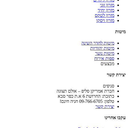
מזרון זוגי
מזרון יחיד
מזרון לטקס
מזרון ויסקו
מיטות
מיטות לחדר השינה
מיטות יהודיות
מיטות נוער
ספות אירוח
מבצעים
יצירת קשר
סניפים
חברת אמריקן סליפ – אולם תצוגה
כתובת: החרושת 6 א.ת כפר סבא
טלפון: 09-766-6705 חניה חינם!
יצירת קשר
עקבו אחרינו