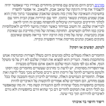
מזרנים
רבים היום מגיעים עם פתחים מיוחדים בצדדיו כדי שאפשר יהיה
להצמיד את פיית הינקה של שואב אבק, ולשאוב. אי אפשר להפריז
בחשיבות השאיבה של מזרן כזה משום שהאבק שמצטבר בתוך מזרן הוא
אבק שמגיע מבחוץ ונשאר בתוכו. יחד עם קרדיות אבק הבית ויחד עם
לכלוך וחיידקים ובקטריות שיכולים להתפתח בפנים זה חיוני לדאוג
לבריאות שלכם. זה חשוב במיוחד כאשר המזרן מיועד לילדים ולאוכלוסיות
סיכון כמו חולים וקשישים. תחזוקה נאותה של מזרן מחייבת גם שאיבת
אבק בקביעות. שינה על מזרן כזה הרבה יותר בריאה משום שאינכם
נחנקים מאבק ונהנים מזרימת אוויר חופשית ונקייה.
לטקס, קפיצים או ויסקו?
החומרים האלה מעולים כולם ומגיעים היום בשלל תצורות ובהנדסת אנוש
מתוחכמת מאוד. הטריק הוא למצוא את המזרן שלכם לא רק על פי משקל
הגוף, אלא גם לפי מבנה הגוף שלכם והאם אתם סובלים מבעיות
אורתופדיות מסוימות. יש לדעת כי מזרנים שעשויים מחומרים כמו ויסקו
ולטקס מיועדים להקל על זרימת הדם ורבים סובלים מכך מבלי לדעת זאת
אפילו. החומרים הגמישים האלה, שחוזרים לזיכרון הגוף והמבנה שלו בכל
פעם מחדש, הם חומרים שלא אמורים להקשות על האיברים להיות
מונחים בחופשיות מבלי שתהיה להם התנגדות קשה מדי. זה מה שמאפשר
גם לכלי הדם את המקום להזרים דם כך שהוא זורם בחופשיות ולא גורם
לאיברים להירדם תוך כדי שינה.
ריפוד וחיפוי בד איכותי