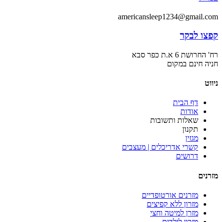
americansleep1234@gmail.com
קפצו לבקר
רח' החרושת 6 א.ת כפר סבא
חניה חינם במקום
ניווט
דף הבית
אודות
שאלות ותשובות
תקנון
מגזין
קשרי אדריכלים | מעצבים
דרושים
מזרנים
מזרנים אורטופדיים
מזרון ללא קפיצים
מזרן למיטה וחצי
מזרון לילדים