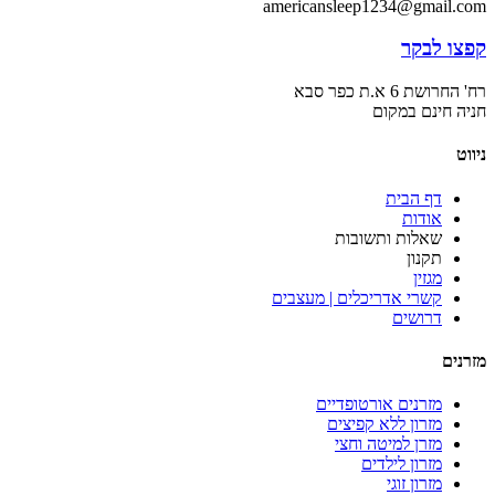
americansleep1234@gmail.com
קפצו לבקר
רח' החרושת 6 א.ת כפר סבא
חניה חינם במקום
ניווט
דף הבית
אודות
שאלות ותשובות
תקנון
מגזין
קשרי אדריכלים | מעצבים
דרושים
מזרנים
מזרנים אורטופדיים
מזרון ללא קפיצים
מזרן למיטה וחצי
מזרון לילדים
מזרון זוגי