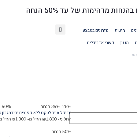
ת מדהימות של עד 50% הנחה
נים
מיטות
מזרונים במבצע
ת
מגזין
קשרי אדריכלים
שר
28%-35% הנחה
50% הנחה
מדיקל אייר לטקס ללא קפיצים יחיד
מזרון אר
החל מ-
1,800
₪
החל מ-
1,300
₪
החל מ
50% הנחה