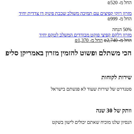
החל מ-
520
₪
מזרון רוקי קפיצים עם תמיכה משולב שכבת פינוק דו צדדית יחיד
החל מ-
999
₪
50% הנחה
מזרון רלקס קפיצי פוקט מבודדים המשלב לטקס יחיד
החל מ-
2,740
₪
החל מ-
1,370
₪
הכי משתלם ופשוט להזמין מזרון באמריקן סליפ
שירות לקוחות
סטנדרט של שירות שעוד לא פגשתם בישראל
וותק של 30 שנה
הנסיון שלנו מוכיח שאתם יכולים לישון בשקט