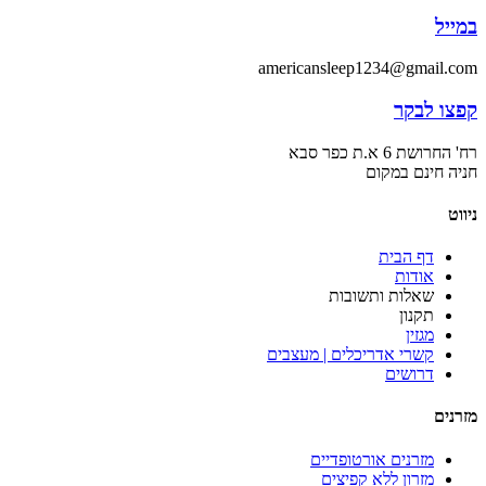
במייל
americansleep1234@gmail.com
קפצו לבקר
רח' החרושת 6 א.ת כפר סבא
חניה חינם במקום
ניווט
דף הבית
אודות
שאלות ותשובות
תקנון
מגזין
קשרי אדריכלים | מעצבים
דרושים
מזרנים
מזרנים אורטופדיים
מזרון ללא קפיצים