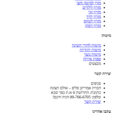
מזרן למיטה וחצי
מזרון לילדים
מזרון זוגי
מזרון יחיד
מזרון לטקס
מזרון ויסקו
מיטות
מיטות לחדר השינה
מיטות יהודיות
מיטות נוער
ספות אירוח
מבצעים
יצירת קשר
סניפים
חברת אמריקן סליפ – אולם תצוגה
כתובת: החרושת 6 א.ת כפר סבא
טלפון: 09-766-6705 חניה חינם!
יצירת קשר
עקבו אחרינו