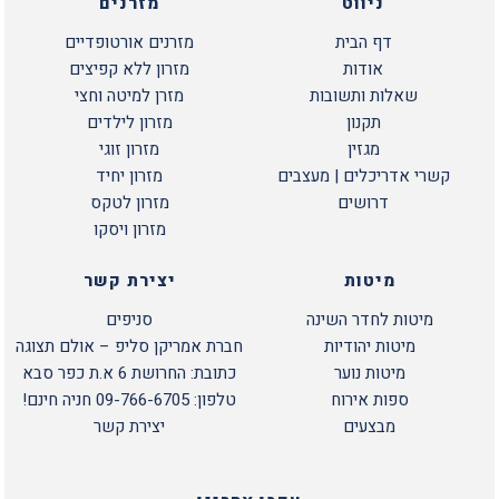
ניווט
מזרנים
דף הבית
מזרנים אורטופדיים
אודות
מזרון ללא קפיצים
שאלות ותשובות
מזרן למיטה וחצי
תקנון
מזרון לילדים
מגזין
מזרון זוגי
קשרי אדריכלים | מעצבים
מזרון יחיד
דרושים
מזרון לטקס
מזרון ויסקו
מיטות
יצירת קשר
מיטות לחדר השינה
סניפים
מיטות יהודיות
חברת אמריקן סליפ – אולם תצוגה
מיטות נוער
כתובת: החרושת 6 א.ת כפר סבא
ספות אירוח
טלפון: 09-766-6705 חניה חינם!
מבצעים
יצירת קשר