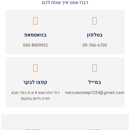
דברו אתנו איך שנוח לכם
בטלפון
בוואטסאפ
050-8909932
09-766-6705
במייל
קפצו לבקר
americansleep1234@gmail.com
רח' החרושת 6 א.ת כפר סבא
חניה חינם במקום