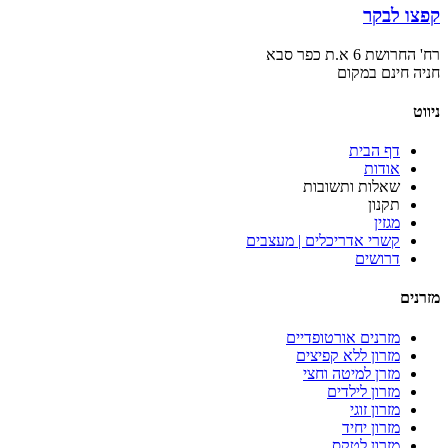
קפצו לבקר
רח' החרושת 6 א.ת כפר סבא
חניה חינם במקום
ניווט
דף הבית
אודות
שאלות ותשובות
תקנון
מגזין
קשרי אדריכלים | מעצבים
דרושים
מזרנים
מזרנים אורטופדיים
מזרון ללא קפיצים
מזרן למיטה וחצי
מזרון לילדים
מזרון זוגי
מזרון יחיד
מזרון לטקס