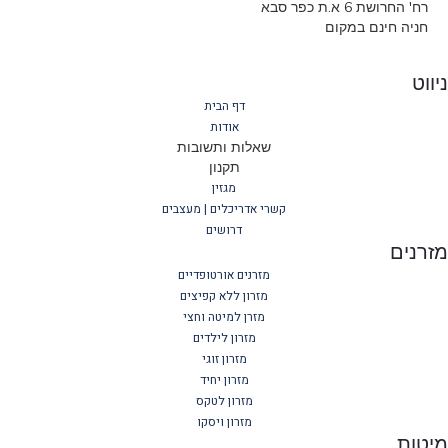
רח' החרושת 6 א.ת כפר סבא
חניה חינם במקום
ווט
דף הבית
אודות
שאלות ותשובות
תקנון
מגזין
קשרי אדריכלים | מעצבים
דרושים
רנים
מזרנים אורטופדיים
מזרון ללא קפיצים
מזרן למיטה וחצי
מזרון לילדים
מזרון זוגי
מזרון יחיד
מזרון לטקס
מזרון ויסקו
יטות