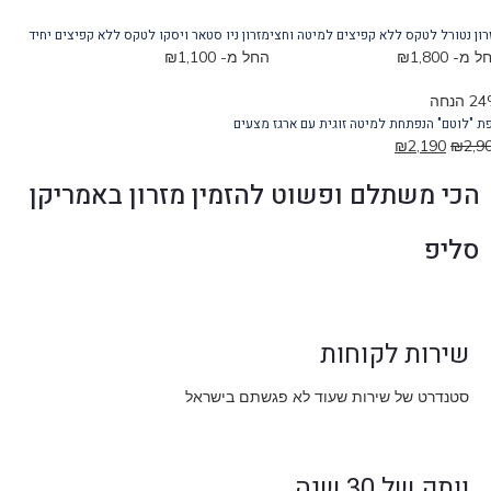
ן נטורל לטקס ללא קפיצים למיטה וחצי
מזרון ניו סטאר ויסקו לטקס ללא קפיצים יחיד
 מ-
1,800
₪
החל מ-
1,100
₪
חה
"לוטם" הנפתחת למיטה זוגית עם ארגז מצעים
₪
2,190
₪
2,
הכי משתלם ופשוט להזמין מזרון באמריקן
סליפ
שירות לקוחות
סטנדרט של שירות שעוד לא פגשתם בישראל
וותק של 30 שנה