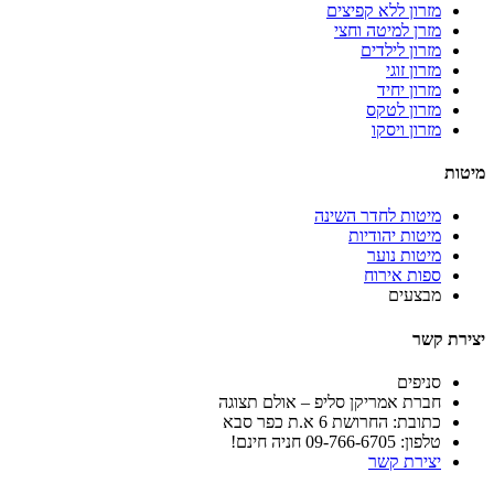
מזרון ללא קפיצים
מזרן למיטה וחצי
מזרון לילדים
מזרון זוגי
מזרון יחיד
מזרון לטקס
מזרון ויסקו
מיטות
מיטות לחדר השינה
מיטות יהודיות
מיטות נוער
ספות אירוח
מבצעים
יצירת קשר
סניפים
חברת אמריקן סליפ – אולם תצוגה
כתובת: החרושת 6 א.ת כפר סבא
טלפון: 09-766-6705 חניה חינם!
יצירת קשר