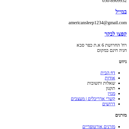
050-8909932
במייל
americansleep1234@gmail.com
קפצו לבקר
רח' החרושת 6 א.ת כפר סבא
חניה חינם במקום
ניווט
דף הבית
אודות
שאלות ותשובות
תקנון
מגזין
קשרי אדריכלים | מעצבים
דרושים
מזרנים
מזרנים אורטופדיים