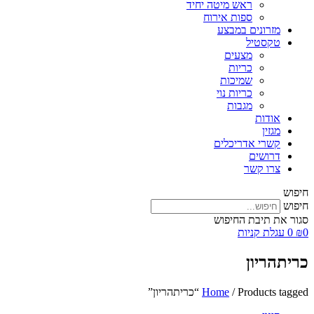
ראש מיטה יחיד
ספות אירוח
מזרונים במבצע
טקסטיל
מצעים
כריות
שמיכות
כריות נוי
מגבות
אודות
מגזין
קשרי אדריכלים
דרושים
צרו קשר
חיפוש
חיפוש
סגור את תיבת החיפוש
0
₪
0
עגלת קניות
כריתהריון
/ Products tagged “כריתהריון”
Home