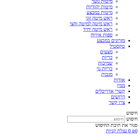
מיטות נוער
מיטות יהודיות
מיטות במבצע
ראש מיטה זוגי
ראש מיטה למיטה וחצי
ראש מיטה יחיד
ספות אירוח
מזרונים במבצע
טקסטיל
מצעים
כריות
שמיכות
כריות נוי
מגבות
אודות
מגזין
קשרי אדריכלים
דרושים
צרו קשר
חיפוש
חיפוש
סגור את תיבת החיפוש
0
₪
0
עגלת קניות