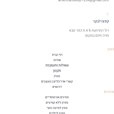
americansleep1234@gmail.com
קפצו לבקר
רח' החרושת 6 א.ת כפר סבא
חניה חינם במקום
ווט
דף הבית
אודות
שאלות ותשובות
תקנון
מגזין
קשרי אדריכלים | מעצבים
דרושים
רנים
מזרנים אורטופדיים
מזרון ללא קפיצים
מזרן למיטה וחצי
מזרון לילדים