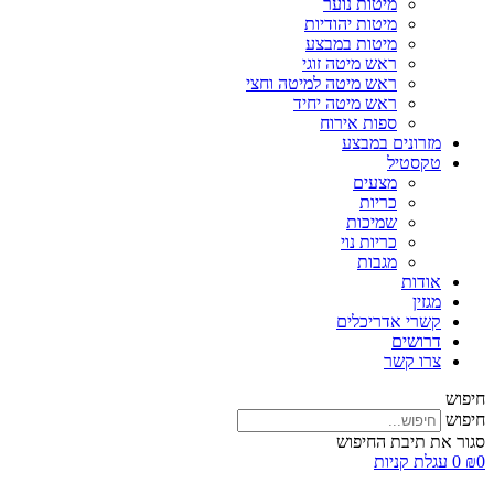
מיטות נוער
מיטות יהודיות
מיטות במבצע
ראש מיטה זוגי
ראש מיטה למיטה וחצי
ראש מיטה יחיד
ספות אירוח
מזרונים במבצע
טקסטיל
מצעים
כריות
שמיכות
כריות נוי
מגבות
אודות
מגזין
קשרי אדריכלים
דרושים
צרו קשר
חיפוש
חיפוש
סגור את תיבת החיפוש
0
₪
0
עגלת קניות