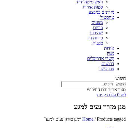
ראש מיטה יחיד
ספות אירוח
מזרונים במבצע
טקסטיל
מצעים
כריות
שמיכות
כריות נוי
מגבות
אודות
מגזין
קשרי אדריכלים
דרושים
צרו קשר
חיפוש
חיפוש
סגור את תיבת החיפוש
0
₪
0
עגלת קניות
מגן מזרון נעים למגע
/ Products tagged “מגן מזרון נעים למגע”
Home