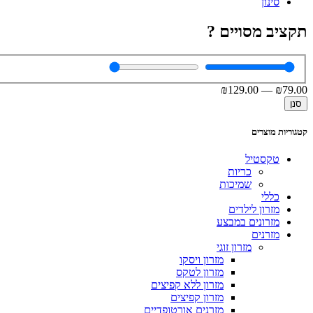
סינון
תקציב מסויים ?
₪
129
.00
—
₪
79
.00
סנן
קטגוריות מוצרים
טקסטיל
כריות
שמיכות
כללי
מזרון לילדים
מזרונים במבצע
מזרנים
מזרון זוגי
מזרון ויסקו
מזרון לטקס
מזרון ללא קפיצים
מזרון קפיצים
מזרנים אורטופדיים