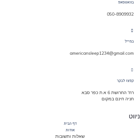
בוואטסאפ
050-8909932
במייל
americansleep1234@gmail.com
קפצו לבקר
רח' החרושת 6 א.ת כפר סבא
חניה חינם במקום
ווט
דף הבית
אודות
שאלות ותשובות