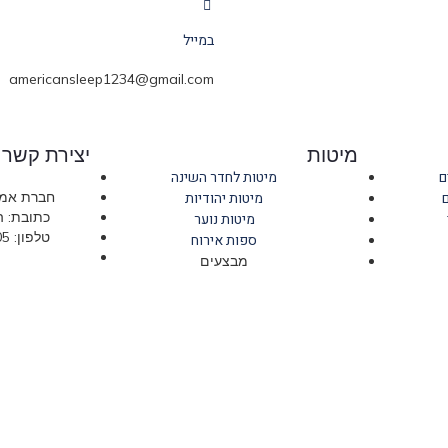
במייל
americansleep1234@gmail.com
מיטות
יצירת קשר
ם
מיטות לחדר השינה
מיטות יהודיות
חברת אמר
כתובת: החרושת 
מיטות נוער
טלפון: 09-766-6705 חניה חינם!
ספות אירוח
מבצעים