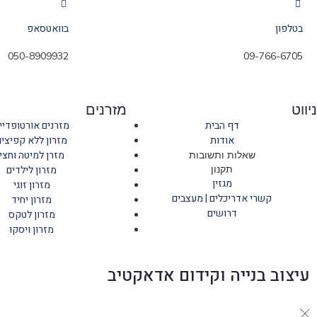
בטלפון
בוואטסאפ
050-8909932
09-766-6705
ניווט
מזרנים
דף הבית
מזרנים אורטופדיי
אודות
מזרון ללא קפיצים
מזרן למיטה וחצי
שאלות ותשובות
תקנון
מזרון לילדים
מגזין
מזרון זוגי
קשרי אדריכלים | מעצבים
מזרון יחיד
דרושים
מזרון לטקס
מזרון ויסקו
עיצוב בנייה וקידום אדאקטיב