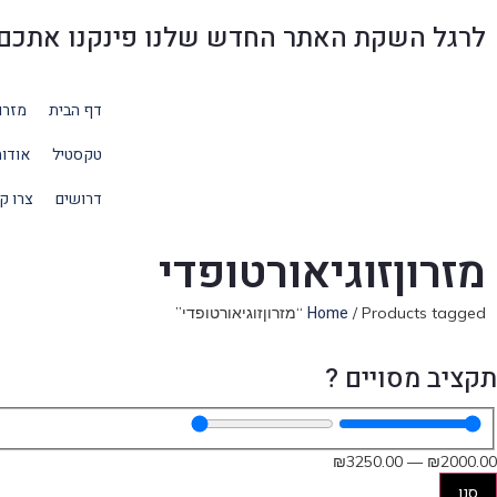
לרגל השקת האתר החדש שלנו פינקנו אתכם בהנחו
דף הבית
מזרו
טקסטיל
אודו
דרושים
צרו ק
מזרוןזוגיאורטופדי
Home
/ Products tagged “מזרוןזוגיאורטופדי”
תקציב מסויים ?
₪
3250
.00
—
₪
2000
.00
סנן