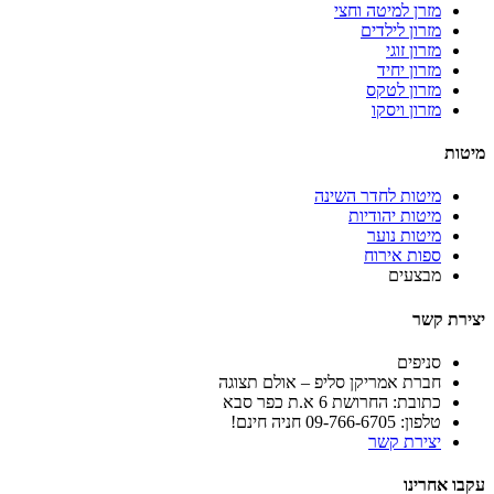
מזרן למיטה וחצי
מזרון לילדים
מזרון זוגי
מזרון יחיד
מזרון לטקס
מזרון ויסקו
מיטות
מיטות לחדר השינה
מיטות יהודיות
מיטות נוער
ספות אירוח
מבצעים
יצירת קשר
סניפים
חברת אמריקן סליפ – אולם תצוגה
כתובת: החרושת 6 א.ת כפר סבא
טלפון: 09-766-6705 חניה חינם!
יצירת קשר
עקבו אחרינו