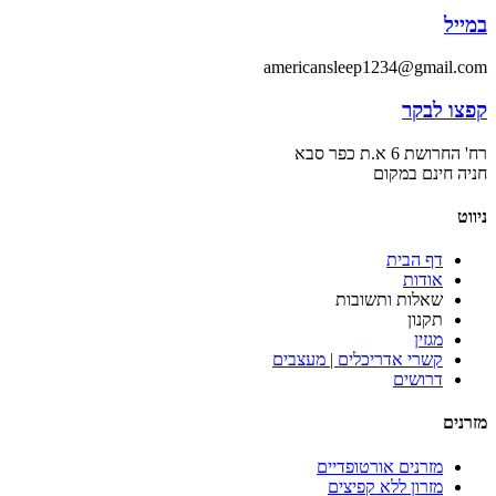
במייל
americansleep1234@gmail.com
קפצו לבקר
רח' החרושת 6 א.ת כפר סבא
חניה חינם במקום
ניווט
דף הבית
אודות
שאלות ותשובות
תקנון
מגזין
קשרי אדריכלים | מעצבים
דרושים
מזרנים
מזרנים אורטופדיים
מזרון ללא קפיצים