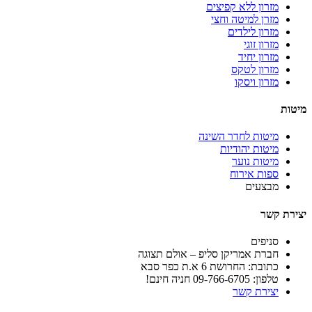
מזרון ללא קפיצים
מזרן למיטה וחצי
מזרון לילדים
מזרון זוגי
מזרון יחיד
מזרון לטקס
מזרון ויסקו
מיטות
מיטות לחדר השינה
מיטות יהודיות
מיטות נוער
ספות אירוח
מבצעים
יצירת קשר
סניפים
חברת אמריקן סליפ – אולם תצוגה
כתובת: החרושת 6 א.ת כפר סבא
טלפון: 09-766-6705 חניה חינם!
יצירת קשר