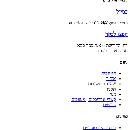
050-8909932
במייל
americansleep1234@gmail.com
קפצו לבקר
רח' החרושת 6 א.ת כפר סבא
חניה חינם במקום
ניווט
דף הבית
אודות
שאלות ותשובות
תקנון
מגזין
קשרי אדריכלים | מעצבים
דרושים
מזרנים
מזרנים אורטופדיים