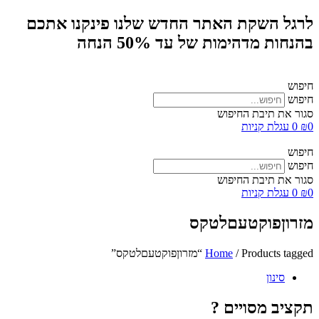
לרגל השקת האתר החדש שלנו פינקנו אתכם
בהנחות מדהימות של עד 50% הנחה
חיפוש
חיפוש
סגור את תיבת החיפוש
0
₪
0
עגלת קניות
חיפוש
חיפוש
סגור את תיבת החיפוש
0
₪
0
עגלת קניות
מזרוןפוקטעםלטקס
/ Products tagged “מזרוןפוקטעםלטקס”
Home
סינון
תקציב מסויים ?