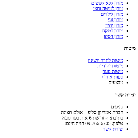
מזרון ללא קפיצים
מזרן למיטה וחצי
מזרון לילדים
מזרון זוגי
מזרון יחיד
מזרון לטקס
מזרון ויסקו
מיטות
מיטות לחדר השינה
מיטות יהודיות
מיטות נוער
ספות אירוח
מבצעים
יצירת קשר
סניפים
חברת אמריקן סליפ – אולם תצוגה
כתובת: החרושת 6 א.ת כפר סבא
טלפון: 09-766-6705 חניה חינם!
יצירת קשר