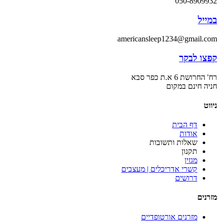
050-8909932
במייל
americansleep1234@gmail.com
קפצו לבקר
רח' החרושת 6 א.ת כפר סבא
חניה חינם במקום
ניווט
דף הבית
אודות
שאלות ותשובות
תקנון
מגזין
קשרי אדריכלים | מעצבים
דרושים
מזרנים
מזרנים אורטופדיים