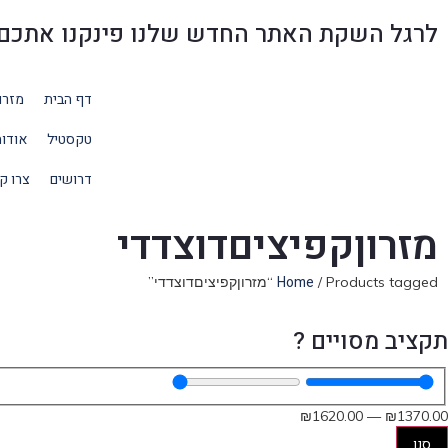
לרגל השקת האתר החדש שלנו פינקנו אתכם בהנחו
דף הבית
מזרו
טקסטיל
אודו
דרושים
צרו ק
מזרוןקפיציםדוצדדי
Home
/ Products tagged “מזרוןקפיציםדוצדדי”
תקציב מסויים ?
₪
1620
.00
—
₪
1370
.00
סנן