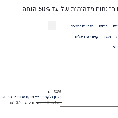
ת מדהימות של עד 50% הנחה
נים
מיטות
מזרונים במבצע
ת
מגזין
קשרי אדריכלים
שר
50% הנחה
מזרון רלקס קפיצי פוקט מבודדים המשלב 
החל מ-
2,740
₪
החל מ-
1,370
₪