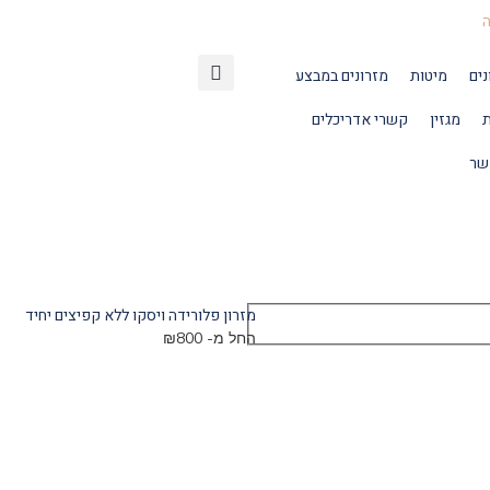
נים
מיטות
מזרונים במבצע
ת
מגזין
קשרי אדריכלים
שר
מזרון פלורידה ויסקו ללא קפיצים יחיד
החל מ-
800
₪