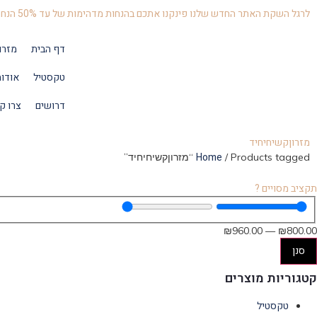
לרגל השקת האתר החדש שלנו פינקנו אתכם בהנחות מדהימות של עד 50% הנחה
דף הבית
מזרו
טקסטיל
אודו
דרושים
צרו ק
מזרוןקשיחיחיד
Home
/ Products tagged “מזרוןקשיחיחיד”
תקציב מסויים ?
₪
960
.00
—
₪
800
.00
סנן
קטגוריות מוצרים
טקסטיל