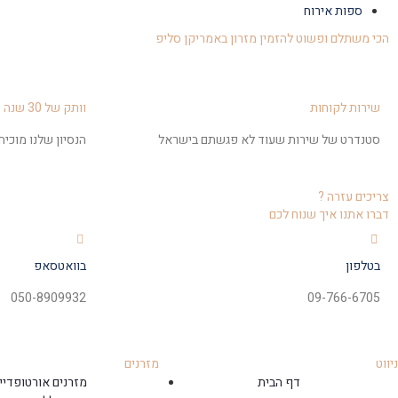
ספות אירוח
הכי משתלם ופשוט להזמין מזרון באמריקן סליפ
שירות לקוחות
וותק של 30 שנה
סטנדרט של שירות שעוד לא פגשתם בישראל
הנסיון שלנו מוכי
צריכים עזרה ?
דברו אתנו איך שנוח לכם
בטלפון
בוואטסאפ
050-8909932
09-766-6705
ניווט
מזרנים
דף הבית
מזרנים אורטופדיי