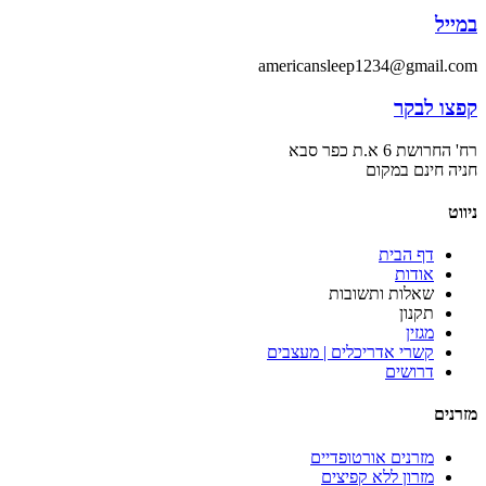
במייל
americansleep1234@gmail.com
קפצו לבקר
רח' החרושת 6 א.ת כפר סבא
חניה חינם במקום
ניווט
דף הבית
אודות
שאלות ותשובות
תקנון
מגזין
קשרי אדריכלים | מעצבים
דרושים
מזרנים
מזרנים אורטופדיים
מזרון ללא קפיצים