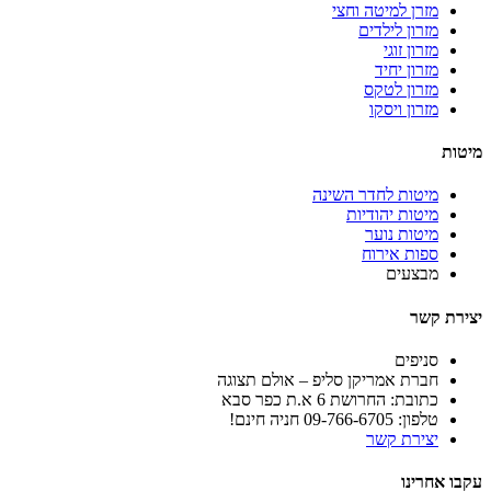
מזרן למיטה וחצי
מזרון לילדים
מזרון זוגי
מזרון יחיד
מזרון לטקס
מזרון ויסקו
מיטות
מיטות לחדר השינה
מיטות יהודיות
מיטות נוער
ספות אירוח
מבצעים
יצירת קשר
סניפים
חברת אמריקן סליפ – אולם תצוגה
כתובת: החרושת 6 א.ת כפר סבא
טלפון: 09-766-6705 חניה חינם!
יצירת קשר
עקבו אחרינו