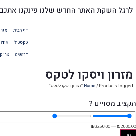
לרגל השקת האתר החדש שלנו פינקנו אתכם בהנחו
דף הבית
מזרו
טקסטיל
אודו
דרושים
צרו ק
מזרון ויסקו לטקס
Home
/ Products tagged “מזרון ויסקו לטקס”
תקציב מסויים ?
₪
3250
.00
—
₪
2000
.00
סנן