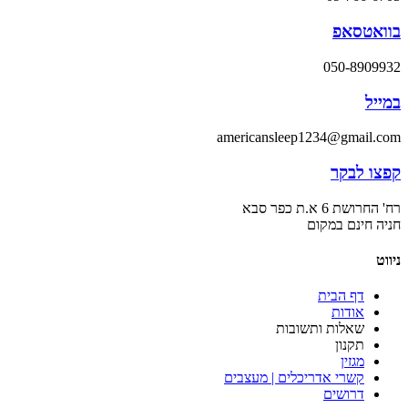
בוואטסאפ
050-8909932
במייל
americansleep1234@gmail.com
קפצו לבקר
רח' החרושת 6 א.ת כפר סבא
חניה חינם במקום
ניווט
דף הבית
אודות
שאלות ותשובות
תקנון
מגזין
קשרי אדריכלים | מעצבים
דרושים