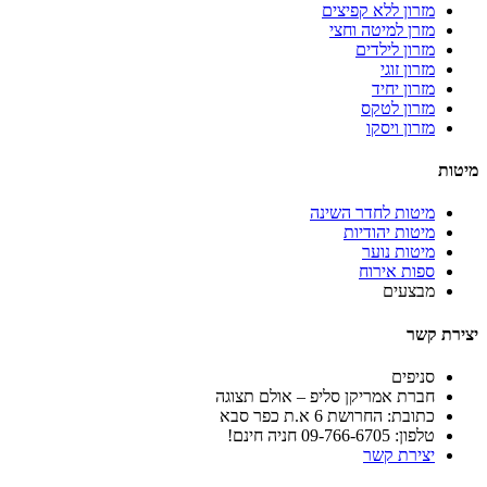
מזרון ללא קפיצים
מזרן למיטה וחצי
מזרון לילדים
מזרון זוגי
מזרון יחיד
מזרון לטקס
מזרון ויסקו
מיטות
מיטות לחדר השינה
מיטות יהודיות
מיטות נוער
ספות אירוח
מבצעים
יצירת קשר
סניפים
חברת אמריקן סליפ – אולם תצוגה
כתובת: החרושת 6 א.ת כפר סבא
טלפון: 09-766-6705 חניה חינם!
יצירת קשר