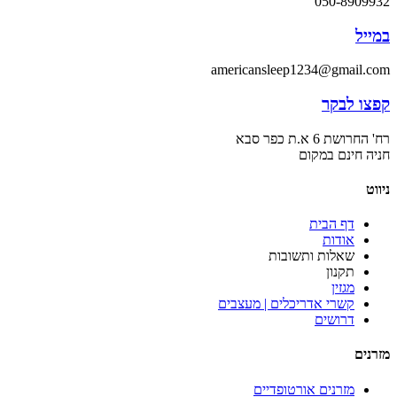
050-8909932
במייל
americansleep1234@gmail.com
קפצו לבקר
רח' החרושת 6 א.ת כפר סבא
חניה חינם במקום
ניווט
דף הבית
אודות
שאלות ותשובות
תקנון
מגזין
קשרי אדריכלים | מעצבים
דרושים
מזרנים
מזרנים אורטופדיים