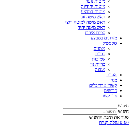
מיטות נוער
מיטות יהודיות
מיטות במבצע
ראש מיטה זוגי
ראש מיטה למיטה וחצי
ראש מיטה יחיד
ספות אירוח
מזרונים במבצע
טקסטיל
מצעים
כריות
שמיכות
כריות נוי
מגבות
אודות
מגזין
קשרי אדריכלים
דרושים
צרו קשר
חיפוש
חיפוש
סגור את תיבת החיפוש
0
₪
0
עגלת קניות