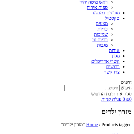
ראש מיטה יחיד
ספות אירוח
מזרונים במבצע
טקסטיל
מצעים
כריות
שמיכות
כריות נוי
מגבות
אודות
מגזין
קשרי אדריכלים
דרושים
צרו קשר
חיפוש
חיפוש
סגור את תיבת החיפוש
0
₪
0
עגלת קניות
מזרון ילדים
/ Products tagged “מזרון ילדים”
Home