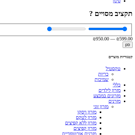
סינון
תקציב מסויים ?
₪
950
.00
—
₪
599
.00
סנן
קטגוריות מוצרים
טקסטיל
כריות
שמיכות
כללי
מזרון לילדים
מזרונים במבצע
מזרנים
מזרון זוגי
מזרון ויסקו
מזרון לטקס
מזרון ללא קפיצים
מזרון קפיצים
מזרנים אורטופדיים