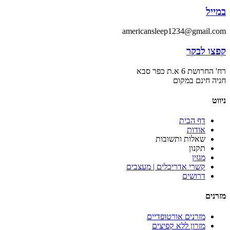
במייל
americansleep1234@gmail.com
קפצו לבקר
רח' החרושת 6 א.ת כפר סבא
חניה חינם במקום
ניווט
דף הבית
אודות
שאלות ותשובות
תקנון
מגזין
קשרי אדריכלים | מעצבים
דרושים
מזרנים
מזרנים אורטופדיים
מזרון ללא קפיצים