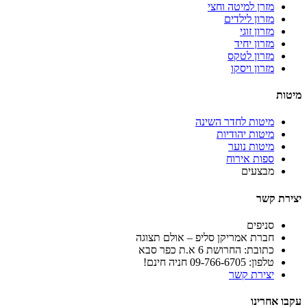
מזרן למיטה וחצי
מזרון לילדים
מזרון זוגי
מזרון יחיד
מזרון לטקס
מזרון ויסקו
מיטות
מיטות לחדר השינה
מיטות יהודיות
מיטות נוער
ספות אירוח
מבצעים
יצירת קשר
סניפים
חברת אמריקן סליפ – אולם תצוגה
כתובת: החרושת 6 א.ת כפר סבא
טלפון: 09-766-6705 חניה חינם!
יצירת קשר
עקבו אחרינו