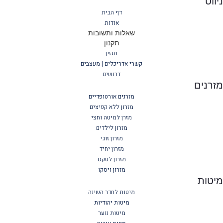
ווט
דף הבית
אודות
שאלות ותשובות
תקנון
מגזין
קשרי אדריכלים | מעצבים
דרושים
רנים
מזרנים אורטופדיים
מזרון ללא קפיצים
מזרן למיטה וחצי
מזרון לילדים
מזרון זוגי
מזרון יחיד
מזרון לטקס
מזרון ויסקו
יטות
מיטות לחדר השינה
מיטות יהודיות
מיטות נוער