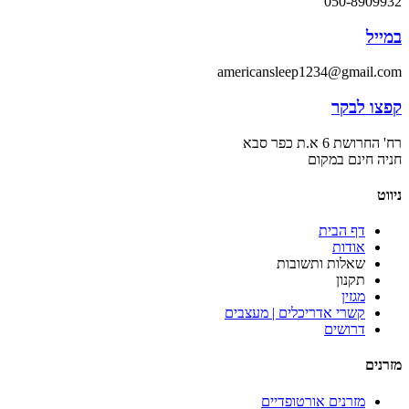
050-8909932
במייל
americansleep1234@gmail.com
קפצו לבקר
רח' החרושת 6 א.ת כפר סבא
חניה חינם במקום
ניווט
דף הבית
אודות
שאלות ותשובות
תקנון
מגזין
קשרי אדריכלים | מעצבים
דרושים
מזרנים
מזרנים אורטופדיים