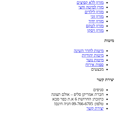
מזרון ללא קפיצים
מזרן למיטה וחצי
מזרון לילדים
מזרון זוגי
מזרון יחיד
מזרון לטקס
מזרון ויסקו
מיטות
מיטות לחדר השינה
מיטות יהודיות
מיטות נוער
ספות אירוח
מבצעים
יצירת קשר
סניפים
חברת אמריקן סליפ – אולם תצוגה
כתובת: החרושת 6 א.ת כפר סבא
טלפון: 09-766-6705 חניה חינם!
יצירת קשר