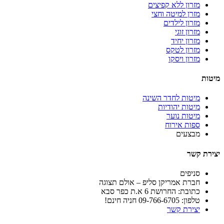
מזרון ללא קפיצים
מזרן למיטה וחצי
מזרון לילדים
מזרון זוגי
מזרון יחיד
מזרון לטקס
מזרון ויסקו
מיטות
מיטות לחדר השינה
מיטות יהודיות
מיטות נוער
ספות אירוח
מבצעים
יצירת קשר
סניפים
חברת אמריקן סליפ – אולם תצוגה
כתובת: החרושת 6 א.ת כפר סבא
טלפון: 09-766-6705 חניה חינם!
יצירת קשר