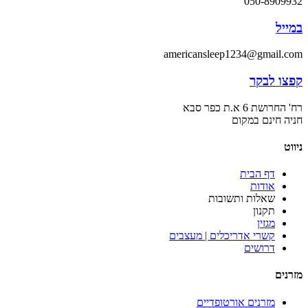
050-8909932
במייל
americansleep1234@gmail.com
קפצו לבקר
רח' החרושת 6 א.ת כפר סבא
חניה חינם במקום
ניווט
דף הבית
אודות
שאלות ותשובות
תקנון
מגזין
קשרי אדריכלים | מעצבים
דרושים
מזרנים
מזרנים אורטופדיים