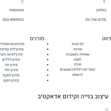
בטלפון
בוואטסאפ
050-8909932
09-766-6705
ניווט
מזרנים
דף הבית
מזרנים אורטופדיי
אודות
מזרון ללא קפיצים
מזרן למיטה וחצי
שאלות ותשובות
תקנון
מזרון לילדים
מגזין
מזרון זוגי
קשרי אדריכלים | מעצבים
מזרון יחיד
דרושים
מזרון לטקס
מזרון ויסקו
עיצוב בנייה וקידום אדאקטיב