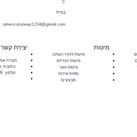
במייל
americansleep1234@gmail.com
מיטות
יצירת קשר
ם
מיטות לחדר השינה
מיטות יהודיות
חברת אמר
כתובת: החרושת 
מיטות נוער
טלפון: 09-766-6705 חניה חינם!
ספות אירוח
מבצעים