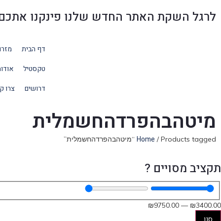
לרגל השקת האתר החדש שלנו פינקנו אתכם בהנחו
דף הבית
מזרו
טקסטיל
אודו
דרושים
צרו ק
מיטהבהפרדהחשמלית
Home
/ Products tagged “מיטהבהפרדהחשמלית”
תקציב מסויים ?
₪
9750
.00
—
₪
3400
.00
סנן