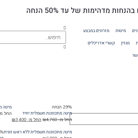
ת מדהימות של עד 50% הנחה
נים
מיטות
מזרונים במבצע
ת
מגזין
קשרי אדריכלים
שר
מיטה מ
29% הנחה
מיטה מתכווננת חשמלית יחיד
החל מ
החל מ-
4,760
₪
החל מ-
3,400
₪
מיטה מתכווננת חשמלית ללא ראש זוגית
33% 