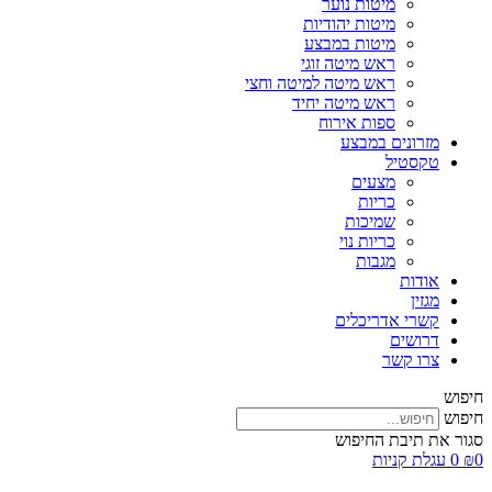
מיטות נוער
מיטות יהודיות
מיטות במבצע
ראש מיטה זוגי
ראש מיטה למיטה וחצי
ראש מיטה יחיד
ספות אירוח
מזרונים במבצע
טקסטיל
מצעים
כריות
שמיכות
כריות נוי
מגבות
אודות
מגזין
קשרי אדריכלים
דרושים
צרו קשר
חיפוש
חיפוש
סגור את תיבת החיפוש
0
₪
0
עגלת קניות