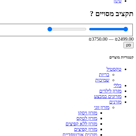
סינון
תקציב מסויים ?
₪
3750
.00
—
₪
2499
.00
סנן
קטגוריות מוצרים
טקסטיל
כריות
שמיכות
כללי
מזרון לילדים
מזרונים במבצע
מזרנים
מזרון זוגי
מזרון ויסקו
מזרון לטקס
מזרון ללא קפיצים
מזרון קפיצים
מזרנים אורטופדיים