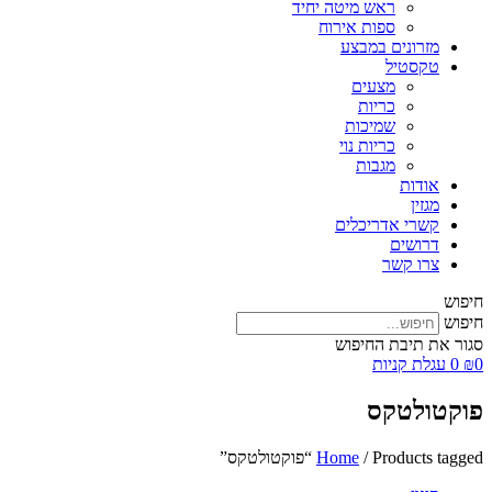
ראש מיטה יחיד
ספות אירוח
מזרונים במבצע
טקסטיל
מצעים
כריות
שמיכות
כריות נוי
מגבות
אודות
מגזין
קשרי אדריכלים
דרושים
צרו קשר
חיפוש
חיפוש
סגור את תיבת החיפוש
0
₪
0
עגלת קניות
פוקטולטקס
/ Products tagged “פוקטולטקס”
Home