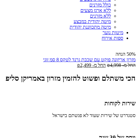
כולל מזרנים
ללא ארגז מצעים
ללא מזרנים
מיטה יהודית במבצע
מיטה מתכווננת יהודית
מיטות נוער
ספות אירוח
50% הנחה
מזרון אריזונה פוקט עם שכבת גרנד לטקס 8 סמ זוגי
החל מ-
4,998
₪
החל מ-
2,499
₪
הכי משתלם ופשוט להזמין מזרון באמריקן סליפ
שירות לקוחות
סטנדרט של שירות שעוד לא פגשתם בישראל
וותק של 30 שנה