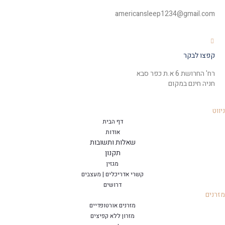
americansleep1234@gmail.com
קפצו לבקר
רח' החרושת 6 א.ת כפר סבא
חניה חינם במקום
ווט
דף הבית
אודות
שאלות ותשובות
תקנון
מגזין
קשרי אדריכלים | מעצבים
דרושים
רנים
מזרנים אורטופדיים
מזרון ללא קפיצים