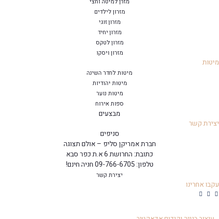
מזרן למיטה וחצי
מזרון לילדים
מזרון זוגי
מזרון יחיד
מזרון לטקס
מזרון ויסקו
טות
מיטות לחדר השינה
מיטות יהודיות
מיטות נוער
ספות אירוח
מבצעים
ירת קשר
סניפים
חברת אמריקן סליפ – אולם תצוגה
כתובת: החרושת 6 א.ת כפר סבא
טלפון: 09-766-6705 חניה חינם!
יצירת קשר
בו אחרינו
עיצוב בנייה וקידום אדאקטיב