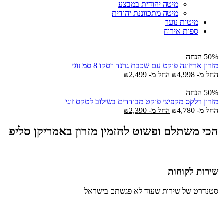
מיטה יהודית במבצע
מיטה מתכווננת יהודית
מיטות נוער
ספות אירוח
50% הנחה
מזרון אריזונה פוקט עם שכבת גרנד ויסקו 8 סמ זוגי
החל מ-
4,998
₪
החל מ-
2,499
₪
50% הנחה
מזרון רלקס מקפיצי פוקט מבודדים בשילוב לטקס זוגי
החל מ-
4,780
₪
החל מ-
2,390
₪
הכי משתלם ופשוט להזמין מזרון באמריקן סליפ
שירות לקוחות
סטנדרט של שירות שעוד לא פגשתם בישראל