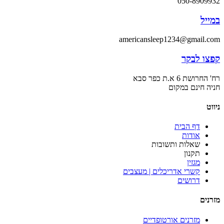
050-8909932
במייל
americansleep1234@gmail.com
קפצו לבקר
רח' החרושת 6 א.ת כפר סבא
חניה חינם במקום
ניווט
דף הבית
אודות
שאלות ותשובות
תקנון
מגזין
קשרי אדריכלים | מעצבים
דרושים
מזרנים
מזרנים אורטופדיים