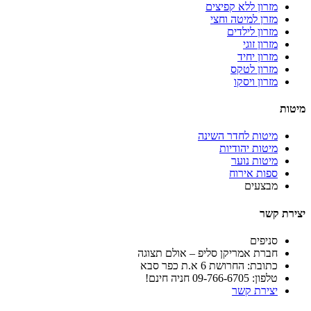
מזרון ללא קפיצים
מזרן למיטה וחצי
מזרון לילדים
מזרון זוגי
מזרון יחיד
מזרון לטקס
מזרון ויסקו
מיטות
מיטות לחדר השינה
מיטות יהודיות
מיטות נוער
ספות אירוח
מבצעים
יצירת קשר
סניפים
חברת אמריקן סליפ – אולם תצוגה
כתובת: החרושת 6 א.ת כפר סבא
טלפון: 09-766-6705 חניה חינם!
יצירת קשר