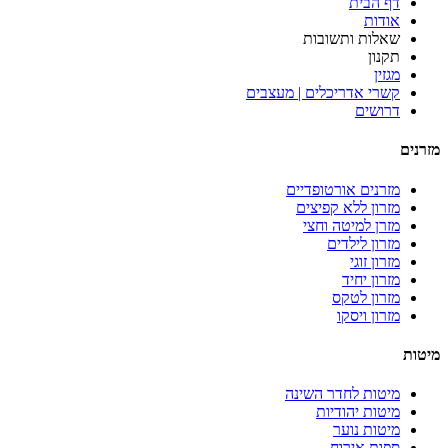
דף הבית
אודות
שאלות ותשובות
תקנון
מגזין
קשרי אדריכלים | מעצבים
דרושים
מזרנים
מזרנים אורטופדיים
מזרון ללא קפיצים
מזרן למיטה וחצי
מזרון לילדים
מזרון זוגי
מזרון יחיד
מזרון לטקס
מזרון ויסקו
מיטות
מיטות לחדר השינה
מיטות יהודיות
מיטות נוער
ספות אירוח