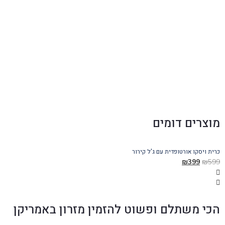
מוצרים דומים
כרית ויסקו אורטופדית עם ג'ל קירור
כר
₪
399
₪
599
50
הכי משתלם ופשוט להזמין מזרון באמריקן