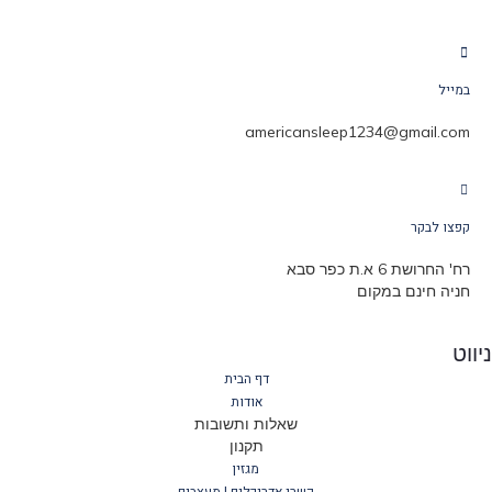
במייל
americansleep1234@gmail.com
קפצו לבקר
רח' החרושת 6 א.ת כפר סבא
חניה חינם במקום
ניווט
דף הבית
אודות
שאלות ותשובות
תקנון
מגזין
קשרי אדריכלים | מעצבים