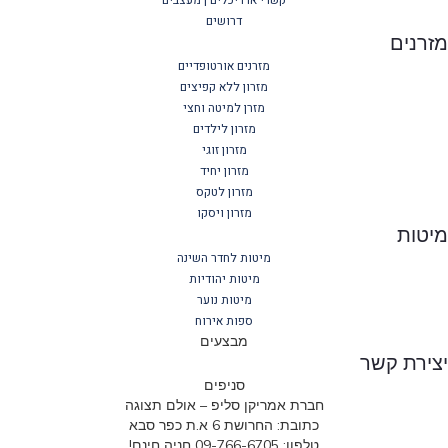
דרושים
מזרנים
מזרנים אורטופדיים
מזרון ללא קפיצים
מזרן למיטה וחצי
מזרון לילדים
מזרון זוגי
מזרון יחיד
מזרון לטקס
מזרון ויסקו
מיטות
מיטות לחדר השינה
מיטות יהודיות
מיטות נוער
ספות אירוח
מבצעים
יצירת קשר
סניפים
חברת אמריקן סליפ – אולם תצוגה
כתובת: החרושת 6 א.ת כפר סבא
טלפון: 09-766-6705 חניה חינם!