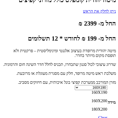
מיטה יהודית קומפלט כולל מזרוני קפיצים
ניתן לחלק את הראש
החל מ- 2399 ₪
החל מ- 199 ₪ לחודש * 12 תשלומים
מיטה יהודית מרופדת בעיצוב אלגנטי ומינימליסטית – פרקטית ולא
תופסת מקום מיותר בחדר.
שדרוג עיצובי לכול סגנון שתבחרו, תכניס לחלל חדר השינה חום והרמוניה.
משלבת ראש מיטה מרופד, חלק עם מסגרת מעוגלת או מרובעת.
מזרן המורכב ממערכת קפיצי בונל איכותית, עם חיזוקים מסביב.
160X190
160X200
מידה
180X200
Clear