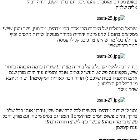
באופן מפורט ומוסבר.. נהננו מכל רגע ברוך השם, תודה רבה!
אליה שלמה
ישראל הבעלים של המקום הבן אדם הכי מדהים, מקצוען, ישר והגון שיש!
ממליצים בחום!! קנינו מיטה יהודית במחיר מעולה! שירות מקסים וכיף!
עזר לנו בכל מה שהיינו צריכים, קל להעמסה
תמר רובינשטיין
תודה רבה לאמריקן סליפ על בחירה מצוינת! שירות ברמה הגבוהה ביותר
שיש, מקצוענות פשוט. תעשו לעצמם טובה ותזמינו עוד היום מזרן שגם
אתם תתפנקו בבית שלכם :) תודה רבה לאורית המקסימה!! שירות יוצא
מן הכלל רק תצליחו :)
שחר איסר
נתנו לי שירות מדהים! הקשיבו לכל הדרישות שלי, עדכנו אותי בכל שלב
בדרך, והיום פשוט חמים ומדהימים!! הזמנו גם בסיס מיטה, וגם מזרן, והכל
פשוט ברמה גבוהה! עכשיו כיף לישון:) תודה רבה!!
ענת קימלמן