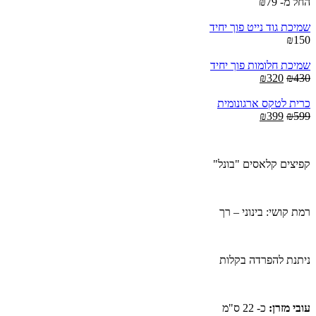
₪199.
₪499.
החל מ-
79
₪
שמיכת גוד נייט פוך יחיד
₪
150
שמיכת חלומות פוך יחיד
Current
Original
₪
320
₪
430
price
price
is:
was:
כרית לטקס ארגונומית
Current
₪320.
Original
₪430.
₪
399
₪
599
price
price
is:
was:
₪399.
₪599.
קפיצים קלאסים "בונל"
רמת קושי: בינוני – רך
ניתנת להפרדה בקלות
עובי מזרן:
כ- 22 ס"מ