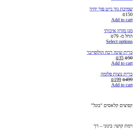
is:
was:
₪399.
₪599.
שמיכת גוד נייט פוך יחיד
₪
150
Add to cart
מגן מזרון איכותי
החל מ-
79
₪
Select options
כרית שינה רכה הולופייבר
Current
Original
₪
35
₪
50
price
price
Add to cart
is:
was:
₪35.
₪50.
כרית נוצות פלומה
Current
Original
₪
199
₪
499
price
price
Add to cart
is:
was:
₪199.
₪499.
קפיצים קלאסים "בונל"
רמת קושי: בינוני – רך