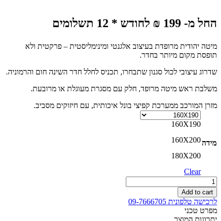
החל מ- 199 ₪ לחודש * 12 תשלומים
מיטה יהודית מרופדת בעיצוב אלגנטי ומינימליסטית – פרקטית ולא
תופסת מקום מיותר בחדר.
שדרוג עיצובי לכול סגנון שתבחרו, תכניס לחלל חדר השינה חום והרמוניה.
משלבת ראש מיטה מרופד, חלק עם מסגרת מעוגלת או מרובעת.
מזרן המורכב ממערכת קפיצי בונל איכותית, עם חיזוקים מסביב.
160X190
160X200
מידה
180X200
Clear
מיטה
יהודית
Add to cart
קומפלט
לרכישה טלפונית 09-7666705
כולל
מפרט טכני
מזרוני
יתרונות המוצר