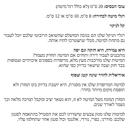
עובי הבסיס:
20 ס"מ (לא כולל רגל מיטה)
רגלי מיטה לבחירה:
8 ס"מ, 10 ס"מ או 12 ס"מ.
קל לניקוי
רגליי הניקל שלנו הם בגובה המושלם שהשואב הרובוטי שלכם יוכל לעבור
גם מתחת למיטה, מבלי שתצטרכו להזיז אותה.
היא עמידה, היא חזקה וגם יפה
מתכננים לעבור דירה ותוהים אם המיטה תחזיק מעמד?
המיטות שלנו מורכבות מעץ מלא, מרופדות בספוגים איכותיים ועטופות
בבד חזק ועבה שישאר בדיוק כפי שהוא.
אידיאלית לחדר שינה קטן וצפוף
למיטה המרופדת שלנו אין מסגרת, היא יושבת בדיוק בקו המזרן ולא
תופסת מקום מיותר בחדר.
המזרן המונח מעל המיטה לא זז, הוא נשאר יציב ומקבל תמיכה מלאה וכך
נשמר לאורך שנים.
למיטות שלנו מגוון צבעים שישדרגו לכם את הסטייל בהתאמה לסגנון
שלכם: מודרני, כפרי, נורדי, אלגנטי וכול סגנון אחר שתחלמו עליו.