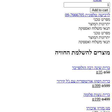
מיטה
יהודית
Add to cart
קומפלט
לרכישה טלפונית 09-7666705
כולל
מפרט טכני
מזרוני
יתרונות המוצר
קפיצים
תנאי משלוח ואספקה
quantity
מפרט טכני
יתרונות המוצר
תנאי משלוח ואספקה
מוצרים להשלמת החוויה
כרית שינה רכה הולופייבר
Current
Original
₪
35
₪
50
price
price
is:
was:
כרית ויסקו אורטופדית עם ג'ל קירור
Current
Original
₪35.
₪50.
₪
399
₪
599
price
price
is:
was:
כרית נוצות פלומה
Current
₪399.
Original
₪599.
₪
199
₪
499
price
price
is:
was:
מגן מזרון איכותי