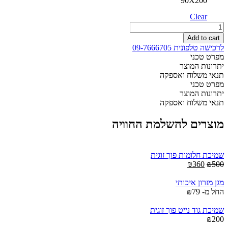
90X200
Clear
מזרון
אנטומיק
Add to cart
ויסקו
לרכישה טלפונית 09-7666705
ללא
מפרט טכני
קפיצים
יתרונות המוצר
עם
תנאי משלוח ואספקה
שכבת
מפרט טכני
פילוטופ
יתרונות המוצר
לפינוק
תנאי משלוח ואספקה
מירבי
יחיד
מוצרים להשלמת החוויה
quantity
שמיכת חלומות פוך זוגית
Current
Original
₪
360
₪
500
price
price
is:
was:
מגן מזרון איכותי
₪360.
₪500.
החל מ-
79
₪
שמיכת גוד נייט פוך זוגית
₪
200