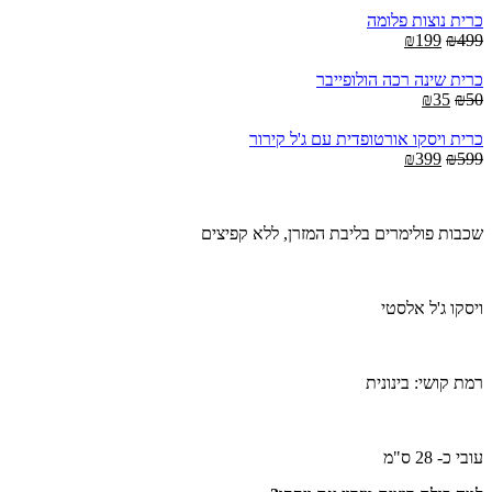
כרית נוצות פלומה
Current
Original
₪
199
₪
499
price
price
is:
was:
כרית שינה רכה הולופייבר
₪199.
Current
Original
₪499.
₪
35
₪
50
price
price
is:
was:
כרית ויסקו אורטופדית עם ג'ל קירור
Current
Original
₪35.
₪50.
₪
399
₪
599
price
price
is:
was:
₪399.
₪599.
שכבות פולימרים בליבת המזרן, ללא קפיצים
ויסקו ג'ל אלסטי
רמת קושי: בינונית
עובי כ- 28 ס"מ