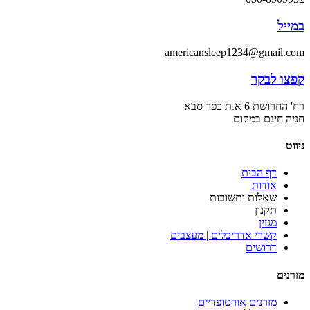
במייל
americansleep1234@gmail.com
קפצו לבקר
רח' החרושת 6 א.ת כפר סבא
חניה חינם במקום
ניווט
דף הבית
אודות
שאלות ותשובות
תקנון
מגזין
קשרי אדריכלים | מעצבים
דרושים
מזרנים
מזרנים אורטופדיים