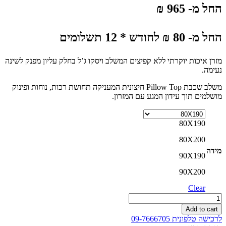
החל מ- 965 ₪
החל מ- 80 ₪ לחודש * 12 תשלומים
מזרן איכות יוקרתי ללא קפיצים המשלב ויסקו ג’ל בחלק עליון מפנק לשינה
נעימה.
משלב שכבת Pillow Top חיצונית המעניקה תחושת רכות, נוחות ופינוק
מושלמים תוך עידון המגע עם המזרון.
80X190
80X200
מידה
90X190
90X200
Clear
מזרון
אנטומיק
Add to cart
ויסקו
לרכישה טלפונית 09-7666705
ללא