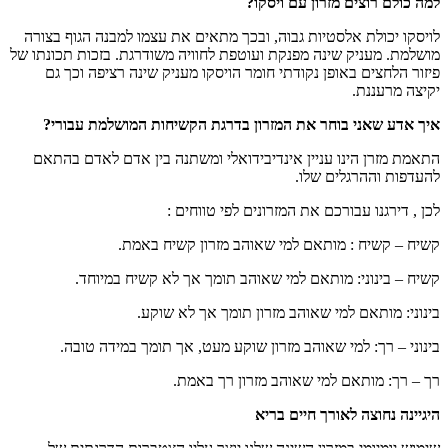
למה כולם רוצים מזרון עם ויסקו?
לויסקו יכולת אלסטיות גבוה, ובכך מתאים את עצמו למבנה הגוף בצורה
מושלמת. מעניק שינה מפנקת ועוטפת לחוויה משודרגת. בזכות תכונתו של
פיזור הלחצים באופן נקודתי חומר הויסקו מעניק שינה רציפה וכך גם
יקיצה מרעננת.
איך אדע שאני בוחר את המזרון בדרגת הקשיחות המושלמת עבורי?
התאמת מזרן הינו עניין אינדיבידואלי ומשתנה בין אדם לאדם בהתאם
להעדפות וההרגלים שלו.
לכן , דירגנו עבורכם את המזרונים לפי טווחים :
קשיח – קשיח : מותאם למי שאוהב מזרון קשיח באמת.
קשיח – בינוני: מותאם למי שאוהב תומך אך לא קשיח במיוחד.
בינוני: מותאם למי שאוהב מזרון תומך אך לא שוקע.
בינוני – רך: למי שאוהב מזרון שוקע מעט, אך תומך במידה טובה.
רך – רך: מותאם למי שאוהב מזרון רך באמת.
היגיינה נחוצה לאורך חיים בריא