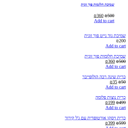
שמיכת חלומות פוך זוגית
Current
Original
₪
360
₪
500
price
price
Add to cart
is:
was:
₪360.
₪500.
שמיכת גוד נייט פוך זוגית
₪
200
Add to cart
שמיכת חלומות פוך זוגית
Current
Original
₪
360
₪
500
price
price
Add to cart
is:
was:
₪360.
₪500.
כרית שינה רכה הולופייבר
Current
Original
₪
35
₪
50
price
price
Add to cart
is:
was:
₪35.
₪50.
כרית נוצות פלומה
Current
Original
₪
199
₪
499
price
price
Add to cart
is:
was:
₪199.
₪499.
כרית ויסקו אורטופדית עם ג'ל קירור
Current
Original
₪
399
₪
599
price
price