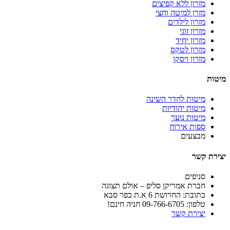
מזרון ללא קפיצים
מזרן למיטה וחצי
מזרון לילדים
מזרון זוגי
מזרון יחיד
מזרון לטקס
מזרון ויסקו
מיטות
מיטות לחדר השינה
מיטות יהודיות
מיטות נוער
ספות אירוח
מבצעים
יצירת קשר
סניפים
חברת אמריקן סליפ – אולם תצוגה
כתובת: החרושת 6 א.ת כפר סבא
טלפון: 09-766-6705 חניה חינם!
יצירת קשר