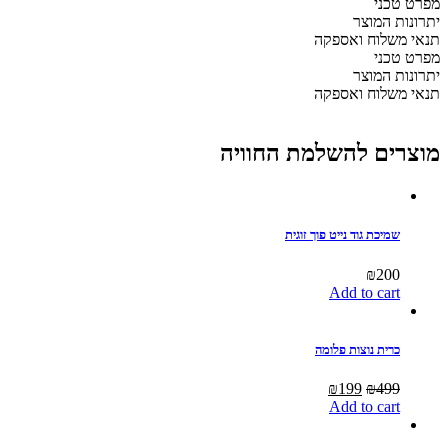
מפרט טכני
קפיצים
יתרונות המוצר
עם
תנאי משלוח ואספקה
שכבת
מפרט טכני
פילוטופ
יתרונות המוצר
לפינוק
תנאי משלוח ואספקה
מירבי
יחיד
quantity
מוצרים להשלמת החוויה
שמיכת גוד נייט פוך זוגית
₪
200
Add to cart
כרית נוצות פלומה
Current
Original
₪
199
₪
499
price
price
Add to cart
is:
was:
₪199.
₪499.