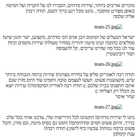
מוכרים אדיבים ביותר, שירות מדהים, הסבירו לנו על הקנייה ועל המיטה
באופן מפורט ומוסבר.. נהננו מכל רגע ברוך השם, תודה רבה!
אליה שלמה
ישראל הבעלים של המקום הבן אדם הכי מדהים, מקצוען, ישר והגון שיש!
ממליצים בחום!! קנינו מיטה יהודית במחיר מעולה! שירות מקסים וכיף!
עזר לנו בכל מה שהיינו צריכים, קל להעמסה
תמר רובינשטיין
תודה רבה לאמריקן סליפ על בחירה מצוינת! שירות ברמה הגבוהה ביותר
שיש, מקצוענות פשוט. תעשו לעצמם טובה ותזמינו עוד היום מזרן שגם
אתם תתפנקו בבית שלכם :) תודה רבה לאורית המקסימה!! שירות יוצא
מן הכלל רק תצליחו :)
שחר איסר
נתנו לי שירות מדהים! הקשיבו לכל הדרישות שלי, עדכנו אותי בכל שלב
בדרך, והיום פשוט חמים ומדהימים!! הזמנו גם בסיס מיטה, וגם מזרן, והכל
פשוט ברמה גבוהה! עכשיו כיף לישון:) תודה רבה!!
ענת קימלמן