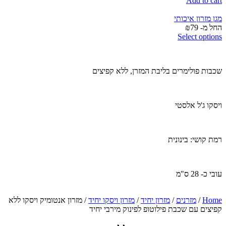
Add to cart
is:
was:
₪399.
₪599.
מגן מזרון איכותי
החל מ-
79
₪
Select options
שכבות פולימרים בליבת המזרן, ללא קפיצים
ויסקו ג'ל אלסטי
רמת קושי: בינונית
עובי כ- 28 ס"מ
Home
/
מזרנים
/
מזרון יחיד
/
מזרון ויסקו יחיד
/ מזרון אנטומיק ויסקו ללא
קפיצים עם שכבת פילוטופ לפינוק מירבי יחיד