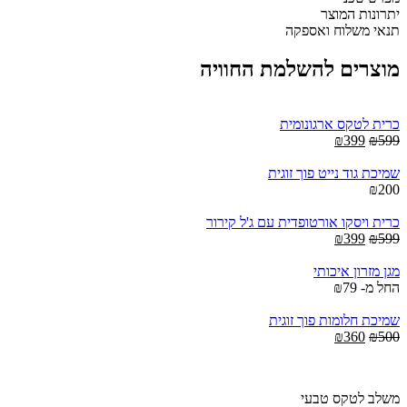
וחצי
יתרונות המוצר
-
תנאי משלוח ואספקה
גובה
15
מוצרים להשלמת החוויה
ס"מ
quantity
כרית לטקס ארגונומית
Current
Original
₪
399
₪
599
price
price
is:
was:
שמיכת גוד נייט פוך זוגית
₪399.
₪599.
₪
200
כרית ויסקו אורטופדית עם ג'ל קירור
Current
Original
₪
399
₪
599
price
price
is:
was:
מגן מזרון איכותי
₪399.
₪599.
החל מ-
79
₪
שמיכת חלומות פוך זוגית
Current
Original
₪
360
₪
500
price
price
is:
was:
₪360.
₪500.
משלב לטקס טבעי