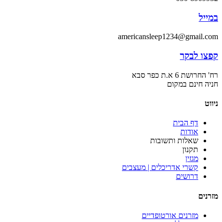
במייל
americansleep1234@gmail.com
קפצו לבקר
רח' החרושת 6 א.ת כפר סבא
חניה חינם במקום
ניווט
דף הבית
אודות
שאלות ותשובות
תקנון
מגזין
קשרי אדריכלים | מעצבים
דרושים
מזרנים
מזרנים אורטופדיים