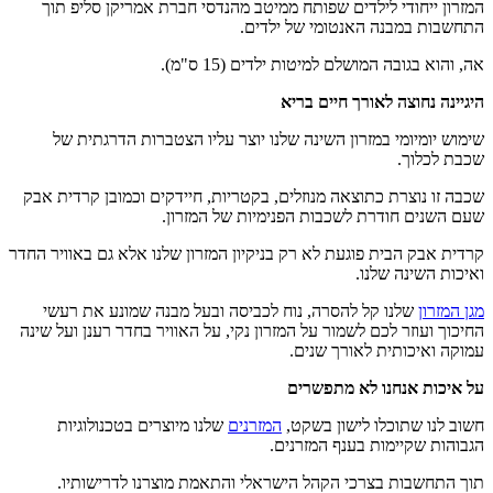
המזרון ייחודי לילדים שפותח ממיטב מהנדסי חברת אמריקן סליפ תוך
התחשבות במבנה האנטומי של ילדים.
אה, והוא בגובה המושלם למיטות ילדים (15 ס"מ).
היגיינה נחוצה לאורך חיים בריא
שימוש יומיומי במזרון השינה שלנו יוצר עליו הצטברות הדרגתית של
שכבת לכלוך.
שכבה זו נוצרת כתוצאה מנוזלים, בקטריות, חיידקים וכמובן קרדית אבק
שעם השנים חודרת לשכבות הפנימיות של המזרון.
קרדית אבק הבית פוגעת לא רק בניקיון המזרון שלנו אלא גם באוויר החדר
ואיכות השינה שלנו.
מגן המזרון
שלנו קל להסרה, נוח לכביסה ובעל מבנה שמונע את רעשי
החיכוך ועוזר לכם לשמור על המזרון נקי, על האוויר בחדר רענן ועל שינה
עמוקה ואיכותית לאורך שנים.
על איכות אנחנו לא מתפשרים
חשוב לנו שתוכלו לישון בשקט,
המזרנים
שלנו מיוצרים בטכנולוגיות
הגבוהות שקיימות בענף המזרנים.
תוך התחשבות בצרכי הקהל הישראלי והתאמת מוצרנו לדרישותיו.