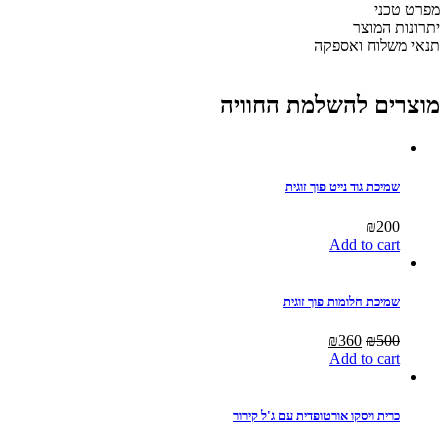
למיטה
מפרט טכני
וחצי
יתרונות המוצר
-
תנאי משלוח ואספקה
גובה
15
ס"מ
מוצרים להשלמת החוויה
quantity
שמיכת גוד נייט פוך זוגית
₪
200
Add to cart
שמיכת חלומות פוך זוגית
Current
Original
₪
360
₪
500
price
price
Add to cart
is:
was:
₪360.
₪500.
כרית ויסקו אורטופדית עם ג'ל קירור