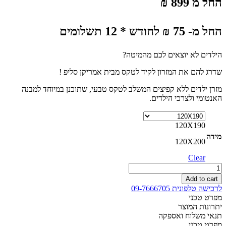
החל מ 899 ₪
החל מ- 75 ₪ לחודש * 12 תשלומים
הילדים לא יוצאים לכם מהמיטה?
שדרג להם את המזרון לקיד לטקס מבית אמריקן סליפ !
מזרן ילדים ללא קפיצים המשלב לטקס טבעי, שתוכנן במיוחד למבנה
האנטומי ולצרכי הילדים.
120X190
מידה
120X200
Clear
מזרון
לילדים
Add to cart
ללא
לרכישה טלפונית 09-7666705
קפיצים
מפרט טכני
המשלב
יתרונות המוצר
לטקס
תנאי משלוח ואספקה
למיטה
מפרט טכני