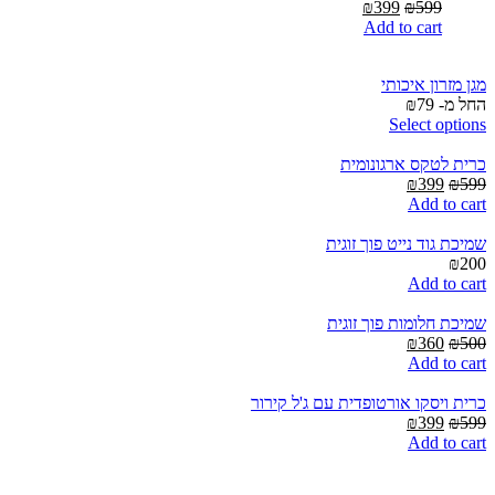
Current
Original
₪
399
₪
599
price
price
Add to cart
is:
was:
₪399.
₪599.
מגן מזרון איכותי
החל מ-
79
₪
Select options
כרית לטקס ארגונומית
Current
Original
₪
399
₪
599
price
price
Add to cart
is:
was:
₪399.
₪599.
שמיכת גוד נייט פוך זוגית
₪
200
Add to cart
שמיכת חלומות פוך זוגית
Current
Original
₪
360
₪
500
price
price
Add to cart
is:
was:
₪360.
₪500.
כרית ויסקו אורטופדית עם ג'ל קירור
Current
Original
₪
399
₪
599
price
price
Add to cart
is:
was:
₪399.
₪599.