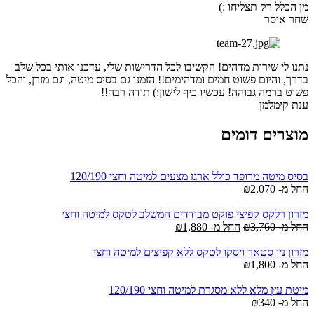
מן הכלל רק תצליחו :)
שחר איסר
נתנו לי שירות מדהים! הקשיבו לכל הדרישות שלי, עדכנו אותי בכל שלב
בדרך, והיום פשוט חמים ומדהימים!! הזמנו גם בסיס מיטה, וגם מזרן, והכל
פשוט ברמה גבוהה! עכשיו כיף לישון:) תודה רבה!!
ענת קימלמן
מוצרים דומים
בסיס מיטה מרופד כולל ארגז מצעים למיטה וחצי 120/190
החל מ-
2,070
₪
מזרון רלקס קפיצי פוקט מבודדים המשלב לטקס למיטה וחצי
החל מ-
3,760
₪
החל מ-
1,880
₪
מזרון ניו סטאר ויסקו לטקס ללא קפיצים למיטה וחצי
החל מ-
1,800
₪
מיטת עץ מלא ללא מסגרת למיטה וחצי 120/190
החל מ-
340
₪