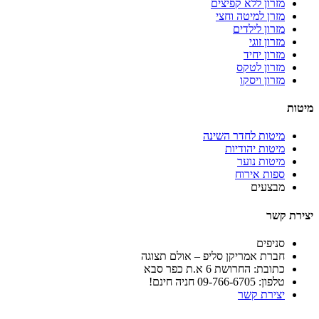
מזרון ללא קפיצים
מזרן למיטה וחצי
מזרון לילדים
מזרון זוגי
מזרון יחיד
מזרון לטקס
מזרון ויסקו
מיטות
מיטות לחדר השינה
מיטות יהודיות
מיטות נוער
ספות אירוח
מבצעים
יצירת קשר
סניפים
חברת אמריקן סליפ – אולם תצוגה
כתובת: החרושת 6 א.ת כפר סבא
טלפון: 09-766-6705 חניה חינם!
יצירת קשר